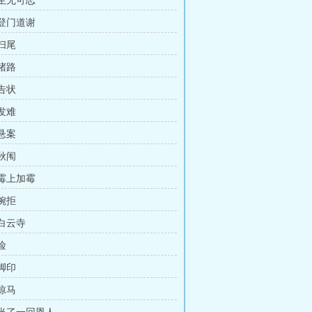
 生无可恋
 登门道谢
 扫尾
 堵路
 告状
 发难
 悬案
 秋闱
 霉上加霉
 婉拒
 白云寺
险
 脚印
 惊马