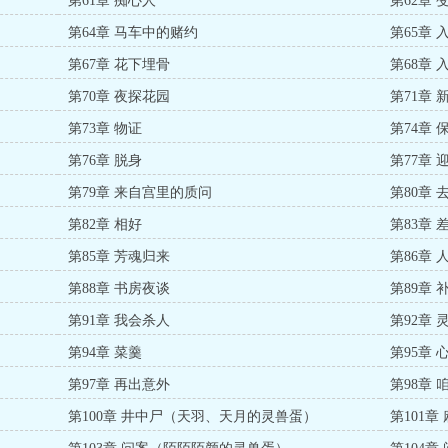
第61章 痴心人
第62章 
第64章 马车中的赌约
第65章 
第67章 花下埋骨
第68章 
第70章 夜探花园
第71章 
第73章 物证
第74章 
第76章 脱身
第77章 
第79章 来自宫里的质问
第80章 
第82章 相好
第83章
第85章 芳魂归来
第86章 
第88章 书房夜谈
第89章 
第91章 我会杀人
第92章 
第94章 菜羹
第95章 
第97章 再出意外
第98章 
第100章 井中尸（天羽、天月的灵兽蛋）
第101章