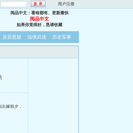
：
用户注册
阅品中文：看啥都有、更新最快
阅品中文
如果你觉得好，恳请收藏
灵异悬疑
仙侠武侠
历史军事
结
似出嫁前夕，