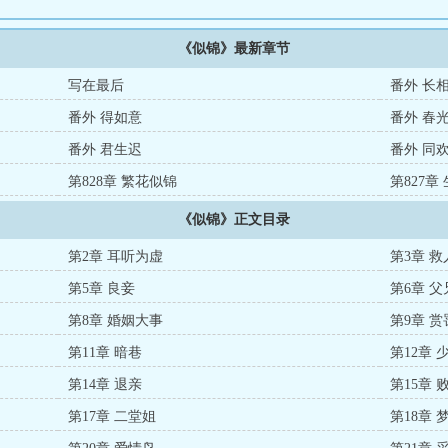
《似锦》最新章节
写在最后
番外 长
番外 得如意
番外 春
番外 君生迟
番外 同
第828章 繁花似锦
第827章
《似锦》正文目录
第2章 耳听为虚
第3章 救
第5章 良妾
第6章 父
第8章 婚姻大事
第9章 赏
第11章 暗巷
第12章 
第14章 退亲
第15章 
第17章 二堂姐
第18章 