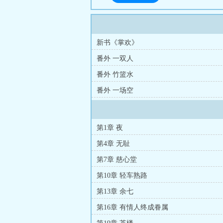
新书《掌欢》
番外 一双人
番外 竹篮水
番外 一场空
第1章 夜
第4章 无耻
第7章 慈心堂
第10章 轻车熟路
第13章 余七
第16章 有情人终成眷属