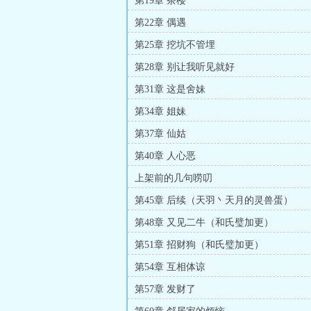
第19章 茶楼
第22章 偶遇
第25章 挖坑不管埋
第28章 别让我听见就好
第31章 这是舍妹
第34章 姐妹
第37章 仙姑
第40章 人心恶
上架前的几句唠叨
第45章 后续（天羽丶天月的灵兽蛋）
第48章 又见二牛（和氏璧加更）
第51章 招财狗（和氏璧加更）
第54章 互相体谅
第57章 发财了