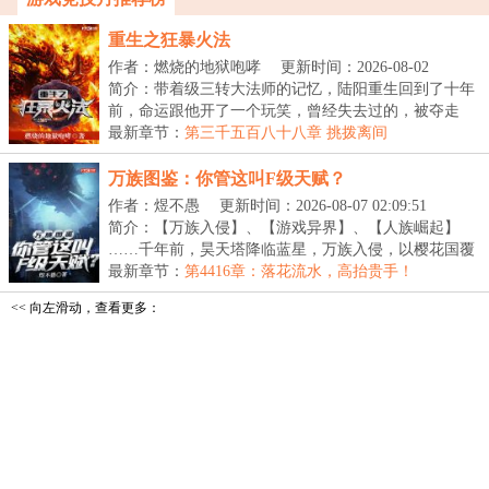
重生之狂暴火法
作者：燃烧的地狱咆哮
更新时间：2026-08-02
22:46:40
简介：带着级三转大法师的记忆，陆阳重生回到了十年
前，命运跟他开了一个玩笑，曾经失去过的，被夺走
的，...
最新章节：
第三千五百八十八章 挑拨离间
万族图鉴：你管这叫F级天赋？
作者：煜不愚
更新时间：2026-08-07 02:09:51
简介：【万族入侵】、【游戏异界】、【人族崛起】
……千年前，昊天塔降临蓝星，万族入侵，以樱花国覆
灭开...
最新章节：
第4416章：落花流水，高抬贵手！
<< 向左滑动，查看更多：