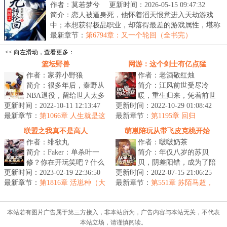
作者：莫若梦兮
更新时间：2026-05-15 09:47:32
简介：恋人被逼身死，他怀着滔天恨意进入天劫游戏
中；本想获得极品职业，却落得最差的游戏属性，堪称
绝世...
最新章节：
第6794章：又一个轮回（全书完）
<< 向左滑动，查看更多：
篮坛野兽
网游：这个剑士有亿点猛
作者：家养小野狼
作者：老酒敬红烛
简介：很多年后，秦野从
简介：江风前世受尽冷
NBA退役，留给世人太多
暖，重生归来，凭着前世
更新时间：2022-10-11 12:13:47
震撼。对于“篮坛第一野
更新时间：2022-10-29 01:08:42
的记忆，一路崛起，猛地
最新章节：
兽”这个称号，秦野表示非
第1066章 人生就是这
最新章节：
惊天动地！买了个黑暗封
第1195章 回归
么奇妙
常苦恼。...
印戒指，恭喜...
联盟之我真不是高人
萌崽陪玩从带飞皮克桃开始
作者：绯欲丸
作者：啵啵奶茶
简介：Faker：单杀叶一
简介：年仅八岁的苏贝
修？你在开玩笑吧？什么
贝，阴差阳错，成为了陪
更新时间：2023-02-19 22:36:50
人能单杀一座防御塔？我
更新时间：2022-07-15 21:06:25
玩。最令人吃惊的是首
最新章节：
单杀他的唯一机会就是在
第1816章 活崽种（大
最新章节：
单，便被主播界，赫赫有
第551章 苏陌马超，
结局）！
输掉比赛后...
大显神威！
名的混子，皮克...
本站若有图片广告属于第三方接入，非本站所为，广告内容与本站无关，不代表
本站立场，请谨慎阅读。