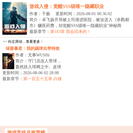
游戏入侵：觉醒SSS级唯一隐藏职业
作者：千极
更新时间：2026-08-01 00:36:02
简介：卓飞扬开局被上司撞进医院，被迫进入《杀戮都
市》赚医药费，却觉醒SSS级唯一隐藏职业“神秘商
人”...
最新章节：
第183章 我会回来的！
<< 向左滑动，查看更多：
绿茵暴君：我的踢球自带特效
作者：无事WUSHi
简介：守门员连人带球，
轰然跌入球网之中。皮球
更新时间：2026-08-06 02:28:08
在雪白的网窝里剧烈旋
最新章节：
转，带起一片令人窒息的
第一百五十五章 白矮
星轰炸
死寂。&lt;br...
游戏竞技月推荐榜