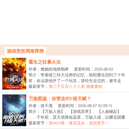
游戏竞技周推荐榜
重生之狂暴火法
作者：燃烧的地狱咆哮
更新时间：2026-08-02
22:46:40
简介：带着级三转大法师的记忆，陆阳重生回到了十年
前，命运跟他开了一个玩笑，曾经失去过的，被夺走
的，...
最新章节：
第三千五百八十八章 挑拨离间
万族图鉴：你管这叫F级天赋？
作者：煜不愚
更新时间：2026-08-07 02:09:51
简介：【万族入侵】、【游戏异界】、【人族崛起】
……千年前，昊天塔降临蓝星，万族入侵，以樱花国覆
灭开...
最新章节：
第4416章：落花流水，高抬贵手！