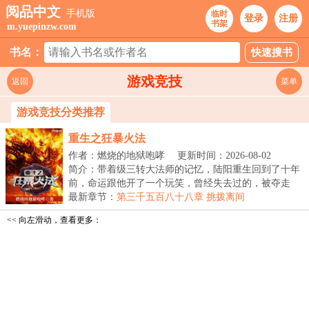
阅品中文
手机版
临时
登录
注册
书架
m.yuepinzw.com
书名：
游戏竞技
返回
菜单
游戏竞技分类推荐
重生之狂暴火法
作者：燃烧的地狱咆哮
更新时间：2026-08-02
22:46:40
简介：带着级三转大法师的记忆，陆阳重生回到了十年
前，命运跟他开了一个玩笑，曾经失去过的，被夺走
的，...
最新章节：
第三千五百八十八章 挑拨离间
<< 向左滑动，查看更多：