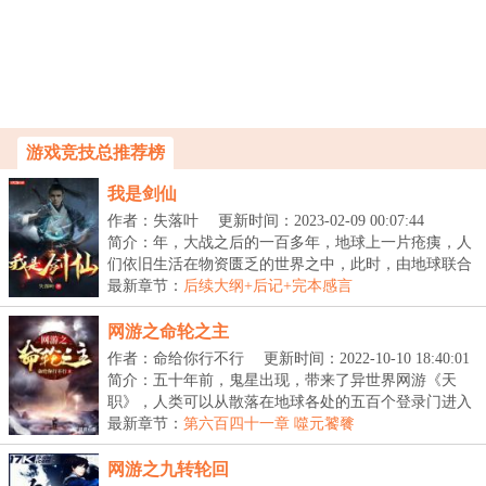
游戏竞技总推荐榜
我是剑仙
作者：失落叶
更新时间：2023-02-09 00:07:44
简介：年，大战之后的一百多年，地球上一片疮痍，人
们依旧生活在物资匮乏的世界之中，此时，由地球联合
政...
最新章节：
后续大纲+后记+完本感言
网游之命轮之主
作者：命给你行不行
更新时间：2022-10-10 18:40:01
简介：五十年前，鬼星出现，带来了异世界网游《天
职》，人类可以从散落在地球各处的五百个登录门进入
鬼星...
最新章节：
第六百四十一章 噬元饕餮
网游之九转轮回