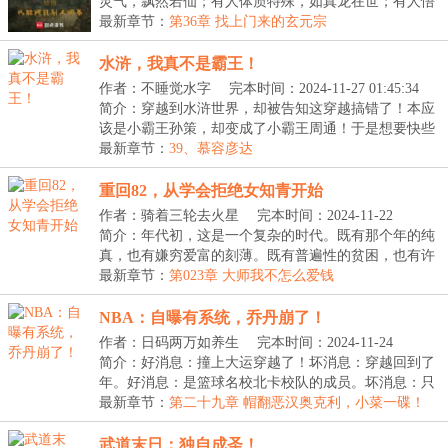
灵气，飘然若仙；有人体质特殊，如真龙在世；有人悟
性...
最新章节：
第36章 找上门来的玄元宗
水浒，我真不是霸王！
作者：不睡觉水字
完本时间：2024-11-27 01:45:34
简介：穿越到水浒世界，却被告知这穿越搞错了！本应
该是小霸王孙策，却变成了小霸王周通！于是想要快些
得...
最新章节：
39、慕容彦达
重回82，从学会拒绝女知青开始
作者：骑着三轮去火星
完本时间：2024-11-22
09:00:06
简介：年代初，这是一个复杂的时代。既有那个年的纯
真，也有嫌穷爱富的刻薄。既有普遍性的贫困，也有许
多...
最新章节：
第023章 大师我不怎么爱钱
NBA：自曝有系统，乔丹崩了！
作者：日码两万如养生
完本时间：2024-11-24
11:12:29
简介：好消息：撞上大运穿越了！坏消息：穿越回到了
年。好消息：是篮球名校北卡校队的成员。坏消息：只
是...
最新章节：
第二十九章 帽翻恶汉奥克利，小菜一碟！
（求追读）
武道末日：独自成圣！