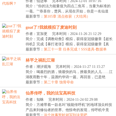
作者：仙进奉
完本时间：2024-12-01 10:07:16
简介：“你的法力能量值为四点二焦耳，当量为标准的
一毫。”“恭喜你，楚风，从现在开始，你是一名仙道
联...
最新章节：
第105章 清点收获（大结局）
goat了?我就模拟了麦迪时刻
作者：宜加更
完本时间：2024-11-26 21:12:29
简介：完成【调教幼詹】模拟，获得皇冠级徽章【超长
待机】完成【暴打老张】模拟，获得皇冠级徽章【真
·GO...
最新章节：
第三十一章 任务完成！SSS道具-数据单
林平之祸乱江湖
作者：潮汐观海
完本时间：2024-11-27 11:15:27
简介：喝最烈的酒，骑最快的马，撩最美的人儿……江
湖夜雨数十年，温酒灼华诗一篇。再回首，已是绝
巅。...
最新章节：
第二十章 蚀骨夺命
仙界传呼，我的法宝高科技
作者：知蛛
完本时间：2024-11-24 02:29:08
简介：方难带着一款名叫“核能传呼机”的地球顶尖科技
产品来到修仙者的世界。他惊奇的发现，传呼机中竟
然...
最新章节：
这个故事暂时就写到这里吧