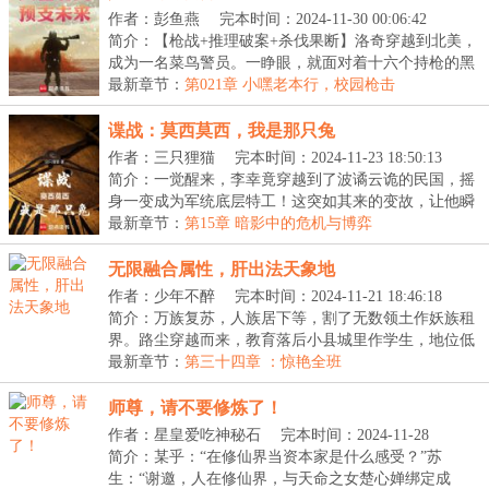
作者：彭鱼燕
完本时间：2024-11-30 00:06:42
简介：【枪战+推理破案+杀伐果断】洛奇穿越到北美，
成为一名菜鸟警员。一睁眼，就面对着十六个持枪的黑
人...
最新章节：
第021章 小嘿老本行，校园枪击
谍战：莫西莫西，我是那只兔
作者：三只狸猫
完本时间：2024-11-23 18:50:13
简介：一觉醒来，李幸竟穿越到了波谲云诡的民国，摇
身一变成为军统底层特工！这突如其来的变故，让他瞬
间...
最新章节：
第15章 暗影中的危机与博弈
无限融合属性，肝出法天象地
作者：少年不醉
完本时间：2024-11-21 18:46:18
简介：万族复苏，人族居下等，割了无数领土作妖族租
界。路尘穿越而来，教育落后小县城里作学生，地位低
微...
最新章节：
第三十四章 ：惊艳全班
师尊，请不要修炼了！
作者：星皇爱吃神秘石
完本时间：2024-11-28
20:40:00
简介：某乎：“在修仙界当资本家是什么感受？”苏
生：“谢邀，人在修仙界，与天命之女楚心婵绑定成