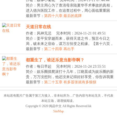
作者：糗事小菊花
完本时间：2024-11-11 07:44:44
简介：男主周心为了查清母亲陆夏华手术事故的真相，
进入德兴医院工作，在追查过程中，周心面临重重困
境，...
最新章节：
第四十六章:最后的底牌
天道日常在线
作者：风神无忌
完本时间：2024-11-21 01:49:51
简介：姜平安穿越而来，获得天道之书，预言今日之
局，破未来之宿命，谋万古恒变之机缘。【第十六页，
人间...
最新章节：
第二十四章 再出手
都重生了，谁还乐意当影帝啊？
作者：每日早起
完本时间：2024-11-24 23:55:51
简介：娱乐圈摸爬滚打十几年，江晓晨成为娱乐圈的新
贵，万万没想到，他还没来记得好好享受，你告诉我重
生...
最新章节：
第二十五章 有多嚣张就有多狼狈
本站若有图片广告属于第三方接入，非本站所为，广告内容与本站无关，不代表
本站立场，请谨慎阅读。
Copyright © 2020 阅品中文 All Rights Reserved.kk
SiteMap