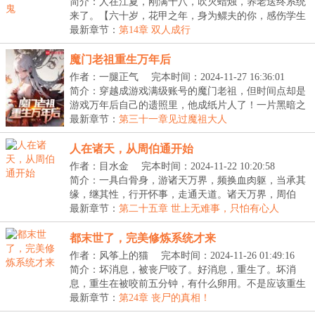
20:36:08
简介：人在江夏，刚满十八，吹灭蜡烛，养老送终系统
来了。【六十岁，花甲之年，身为鳏夫的你，感伤学生
时...
最新章节：
第14章 双人成行
魔门老祖重生万年后
作者：一腿正气
完本时间：2024-11-27 16:36:01
简介：穿越成游戏满级账号的魔门老祖，但时间点却是
游戏万年后自己的遗照里，他成纸片人了！一片黑暗之
中...
最新章节：
第三十一章见过魔祖大人
人在诸天，从周伯通开始
作者：目水金
完本时间：2024-11-22 10:20:58
简介：一具白骨身，游诸天万界，频换血肉躯，当承其
缘，继其性，行开怀事，走通天道。诸天万界，周伯
通、...
最新章节：
第二十五章 世上无难事，只怕有心人
都末世了，完美修炼系统才来
作者：风筝上的猫
完本时间：2024-11-26 01:49:16
简介：坏消息，被丧尸咬了。好消息，重生了。坏消
息，重生在被咬前五分钟，有什么卵用。不是应该重生
在丧...
最新章节：
第24章 丧尸的真相！