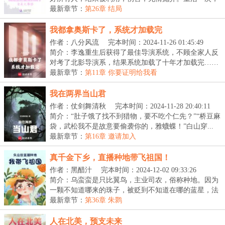
宋...
最新章节：
第26章 结局
我都拿奥斯卡了，系统才加载完
作者：八分风流
完本时间：2024-11-26 01:45:49
简介：李逸重生后获得了最佳导演系统，不顾全家人反
对考了北影导演系，结果系统加载了十年才加载完……
【...
最新章节：
第11章 你要证明给我看
我在两界当山君
作者：仗剑舞清秋
完本时间：2024-11-28 20:40:11
简介：“肚子饿了找不到猎物，要不吃个仁先？”“桥豆麻
袋，武松我不是故意要偷袭你的，雅蠛蝶！”白山穿...
最新章节：
第16章 邀请加入
真千金下乡，直播种地带飞祖国！
作者：黑醋汁
完本时间：2024-12-02 09:33:26
简介：乌蛮蛮是只比翼鸟，主业司农，俗称种地。因为
一颗不知道哪来的珠子，被贬到不知道在哪的蓝星，法
力...
最新章节：
第36章 朱鹮
人在北美，预支未来