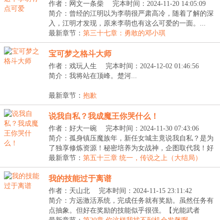
作者：网文一条柴
完本时间：2024-11-20 14:05:09
简介：曾经的江明以为李萌很严肃高冷，随着了解的深
入，江明才发现，原来李萌也有这么可爱的一面。...
最新章节：
第三十七章：勇敢的邓小琪
宝可梦之格斗大师
作者：戏玩人生
完本时间：2024-12-02 01:46:56
简介：我将站在顶峰。楚河...
最新章节：
抱歉
说我自私？我成魔王你哭什么！
作者：好大一碗
完本时间：2024-11-30 07:43:06
简介：孤身镇压魔族年，新任女城主竟说我自私？是为
了独享修炼资源！秘密培养为女战神，企图取代我！好
好...
最新章节：
第五十三章 统一，传说之上（大结局）
我的技能过于离谱
作者：天山北
完本时间：2024-11-15 23:11:42
简介：方远激活系统，完成任务就有奖励。虽然任务有
点抽象。但好在奖励的技能似乎很强。【光能武者