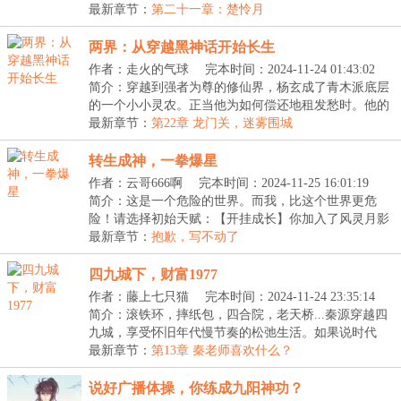
功，每...
最新章节：
第二十一章：楚怜月
两界：从穿越黑神话开始长生
作者：走火的气球
完本时间：2024-11-24 01:43:02
简介：穿越到强者为尊的修仙界，杨玄成了青木派底层
的一个小小灵农。正当他为如何偿还地租发愁时。他的
脑...
最新章节：
第22章 龙门关，迷雾围城
转生成神，一拳爆星
作者：云哥666啊
完本时间：2024-11-25 16:01:19
简介：这是一个危险的世界。而我，比这个世界更危
险！请选择初始天赋：【开挂成长】你加入了风灵月影
宗。...
最新章节：
抱歉，写不动了
四九城下，财富1977
作者：藤上七只猫
完本时间：2024-11-24 23:35:14
简介：滚铁环，摔纸包，四合院，老天桥...秦源穿越四
九城，享受怀旧年代慢节奏的松弛生活。如果说时代
的...
最新章节：
第13章 秦老师喜欢什么？
说好广播体操，你练成九阳神功？