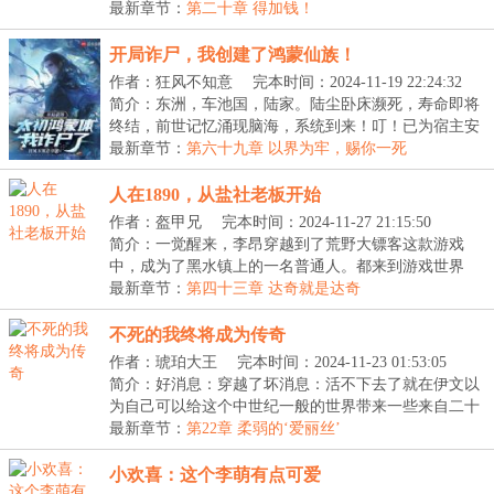
下...
最新章节：
第二十章 得加钱！
开局诈尸，我创建了鸿蒙仙族！
作者：狂风不知意
完本时间：2024-11-19 22:24:32
简介：东洲，车池国，陆家。陆尘卧床濒死，寿命即将
终结，前世记忆涌现脑海，系统到来！叮！已为宿主安
装...
最新章节：
第六十九章 以界为牢，赐你一死
人在1890，从盐社老板开始
作者：盔甲兄
完本时间：2024-11-27 21:15:50
简介：一觉醒来，李昂穿越到了荒野大镖客这款游戏
中，成为了黑水镇上的一名普通人。都来到游戏世界
了，自...
最新章节：
第四十三章 达奇就是达奇
不死的我终将成为传奇
作者：琥珀大王
完本时间：2024-11-23 01:53:05
简介：好消息：穿越了坏消息：活不下去了就在伊文以
为自己可以给这个中世纪一般的世界带来一些来自二十
一...
最新章节：
第22章 柔弱的‘爱丽丝’
小欢喜：这个李萌有点可爱