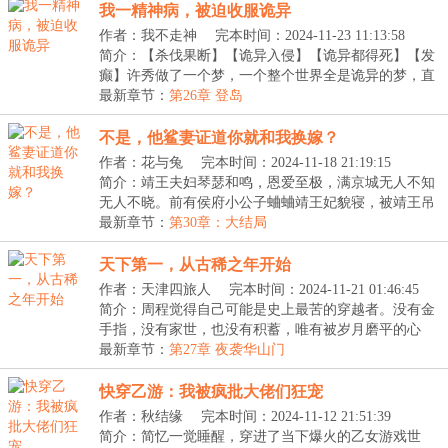
我一精神病，被迫收服诡异
作者：我不走神
完本时间：2024-11-23 11:13:58
简介：【杀伐果断】【诡异入侵】【诡异都得死】【发
癫】许秀做了一个梦，一个整个世界全是诡异的梦，直
到...
最新章节：
第26章 登岛
不是，他鲨妻证道你就和我换嫁？
作者：花与兔
完本时间：2024-11-18 21:19:15
简介：靖王夫妇琴瑟和鸣，恩爱至极，满京城无人不知
无人不晓。前有侯府小公子蛐蛐靖王妃貌寝，被靖王吊
树...
最新章节：
第30章：大结局
天下第一，从古稀之年开始
作者：天津四旅人
完本时间：2024-11-21 01:46:45
简介：周程觉得自己可能是史上最苦的穿越者。没有金
手指，没有家世，也没有积蓄，唯有被岁月磨平的心
态，...
最新章节：
第27章 夜袭华山门
快穿乙游：我被疯批大佬们狂宠
作者：秋结缘
完本时间：2024-11-12 21:51:39
简介：简忆一觉睡醒，穿进了当下爆火的乙女游戏世