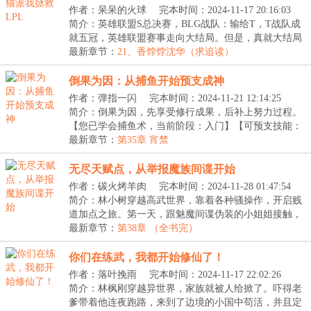
作者：呆呆的火球
完本时间：2024-11-17 20:16:03
简介：英雄联盟S总决赛，BLG战队：输给T，T战队成
就五冠，英雄联盟赛事走向大结局。但是，真就大结局
了吗...
最新章节：
21、香饽饽沈华（求追读）
倒果为因：从捕鱼开始预支成神
作者：弹指一闪
完本时间：2024-11-21 12:14:25
简介：倒果为因，先享受修行成果，后补上努力过程。
【您已学会捕鱼术，当前阶段：入门】【可预支技能：
捕...
最新章节：
第35章 宵禁
无尽天赋点，从举报魔族间谍开始
作者：碳火烤羊肉
完本时间：2024-11-28 01:47:54
简介：林小树穿越高武世界，靠着各种骚操作，开启贱
道加点之旅。第一天，跟魅魔间谍伪装的小姐姐接触，
反...
最新章节：
第38章 （全书完）
你们在练武，我都开始修仙了！
作者：落叶挽雨
完本时间：2024-11-17 22:02:26
简介：林枫刚穿越异世界，家族就被人给掀了。吓得老
爹带着他连夜跑路，来到了边境的小国中苟活，并且定