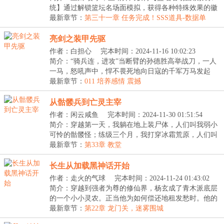
统】通过解锁篮坛名场面模拟，获得各种特殊效果的徽
章...
最新章节：
第三十一章 任务完成！SSS道具-数据单
亮剑之装甲先驱
作者：白担心
完本时间：2024-11-16 10:02:23
简介：“骑兵连，进攻”当断臂的孙德胜高举战刀，一人
一马，怒吼声中，悍不畏死地向日寇的千军万马发起
冲...
最新章节：
011 培养感情 震撼
从骷髅兵到亡灵主宰
作者：闲云咸鱼
完本时间：2024-11-30 01:51:54
简介：穿越第一天，我躺在地上装尸体，人们叫我弱小
可怜的骷髅怪；练级三个月，我打穿冰霜荒原，人们叫
我...
最新章节：
第33章 教堂
长生从加载黑神话开始
作者：走火的气球
完本时间：2024-11-24 01:43:02
简介：穿越到强者为尊的修仙界，杨玄成了青木派底层
的一个小小灵农。正当他为如何偿还地租发愁时。他的
脑...
最新章节：
第22章 龙门关，迷雾围城