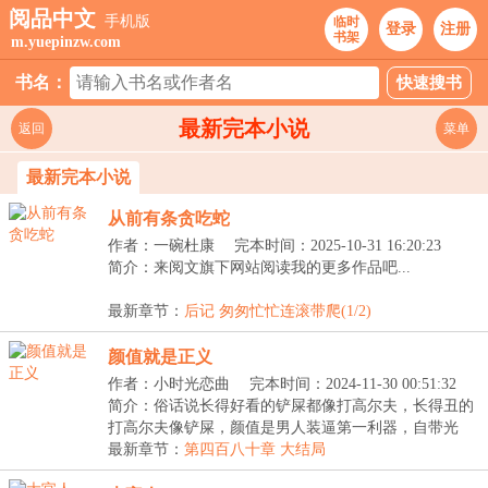
阅品中文
手机版
临时
登录
注册
书架
m.yuepinzw.com
书名：
最新完本小说
返回
菜单
最新完本小说
从前有条贪吃蛇
作者：一碗杜康
完本时间：2025-10-31 16:20:23
简介：来阅文旗下网站阅读我的更多作品吧...
最新章节：
后记 匆匆忙忙连滚带爬(1/2)
颜值就是正义
作者：小时光恋曲
完本时间：2024-11-30 00:51:32
简介：俗话说长得好看的铲屎都像打高尔夫，长得丑的
打高尔夫像铲屎，颜值是男人装逼第一利器，自带光
环，...
最新章节：
第四百八十章 大结局