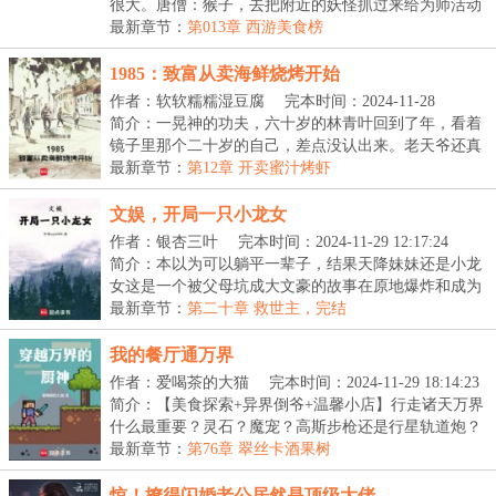
很大。唐僧：猴子，去把附近的妖怪抓过来给为师活动
活...
最新章节：
第013章 西游美食榜
1985：致富从卖海鲜烧烤开始
作者：软软糯糯湿豆腐
完本时间：2024-11-28
23:57:08
简介：一晃神的功夫，六十岁的林青叶回到了年，看着
镜子里那个二十岁的自己，差点没认出来。老天爷还真
给...
最新章节：
第12章 开卖蜜汁烤虾
文娱，开局一只小龙女
作者：银杏三叶
完本时间：2024-11-29 12:17:24
简介：本以为可以躺平一辈子，结果天降妹妹还是小龙
女这是一个被父母坑成大文豪的故事在原地爆炸和成为
文...
最新章节：
第二十章 救世主，完结
我的餐厅通万界
作者：爱喝茶的大猫
完本时间：2024-11-29 18:14:23
简介：【美食探索+异界倒爷+温馨小店】行走诸天万界
什么最重要？灵石？魔宠？高斯步枪还是行星轨道炮？
不...
最新章节：
第76章 翠丝卡酒果树
惊！撩得闪婚老公居然是顶级大佬