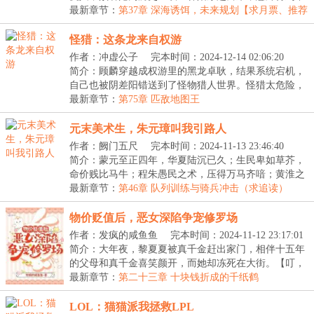
一...
最新章节：
第37章 深海诱饵，未来规划【求月票、推荐
票】
怪猎：这条龙来自权游
作者：冲虚公子
完本时间：2024-12-14 02:06:20
简介：顾麟穿越成权游里的黑龙卓耿，结果系统宕机，
自己也被阴差阳错送到了怪物猎人世界。怪猎太危险，
我...
最新章节：
第75章 匹敌地图王
元末美术生，朱元璋叫我引路人
作者：阙门五尺
完本时间：2024-11-13 23:46:40
简介：蒙元至正四年，华夏陆沉已久；生民卑如草芥，
命价贱比马牛；程朱愚民之术，压得万马齐喑；黄淮之
间...
最新章节：
第46章 队列训练与骑兵冲击（求追读）
物价贬值后，恶女深陷争宠修罗场
作者：发疯的咸鱼鱼
完本时间：2024-11-12 23:17:01
简介：大年夜，黎夏夏被真千金赶出家门，相伴十五年
的父母和真千金喜笑颜开，而她却冻死在大街。【叮，
恭...
最新章节：
第二十三章 十块钱折成的千纸鹤
LOL：猫猫派我拯救LPL