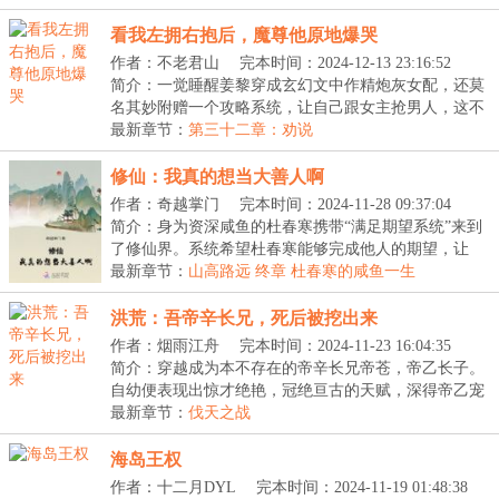
看我左拥右抱后，魔尊他原地爆哭
作者：不老君山
完本时间：2024-12-13 23:16:52
简介：一觉睡醒姜黎穿成玄幻文中作精炮灰女配，还莫
名其妙附赠一个攻略系统，让自己跟女主抢男人，这不
是...
最新章节：
第三十二章：劝说
修仙：我真的想当大善人啊
作者：奇越掌门
完本时间：2024-11-28 09:37:04
简介：身为资深咸鱼的杜春寒携带“满足期望系统”来到
了修仙界。系统希望杜春寒能够完成他人的期望，让
他...
最新章节：
山高路远 终章 杜春寒的咸鱼一生
洪荒：吾帝辛长兄，死后被挖出来
作者：烟雨江舟
完本时间：2024-11-23 16:04:35
简介：穿越成为本不存在的帝辛长兄帝苍，帝乙长子。
自幼便表现出惊才绝艳，冠绝亘古的天赋，深得帝乙宠
爱...
最新章节：
伐天之战
海岛王权
作者：十二月DYL
完本时间：2024-11-19 01:48:38