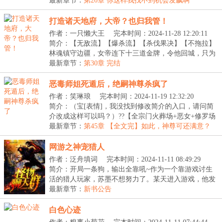
LV】：...
最新章节：
第20章 你这样我找不到机会发飙啊
打造诸天地府，大帝？也归我管！
作者：一只懒大王
完本时间：2024-11-28 12:20:11
简介：【无敌流】【爆杀流】【杀伐果决】【不拖拉】
林魂镇守边疆，女帝连下十三道金牌，令他回城，只为
用...
最新章节：
第30章 完结
恶毒师姐死遁后，绝嗣神尊杀疯了
作者：笑琳琅
完本时间：2024-11-19 12:32:20
简介：（宝[表情]，我没找到修改简介的入口，请问简
介改成这样可以吗？）??【全宗门火葬场+恶女+修罗场
+...
最新章节：
第45章 【全文完】如此，神尊可还满意？
网游之神宠猎人
作者：泛舟填词
完本时间：2024-11-11 08:49:29
简介：开局一条狗，输出全靠吼~作为一个靠游戏讨生
活的猎人玩家，苏墨不想努力了。某天进入游戏，他发
现...
最新章节：
新书公告
白色心迹