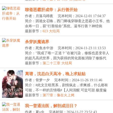
聊斋恶霸肝成帝：从行善开始
作者：月落乌啼夜
完本时间：2024-12-01 17:04:37
简介：因诡女召唤，西门卿魂穿聊斋之恶霸小王爷。他
余寿一日，获“行善续命”系统。逼爷行善？神经病
吗？...
最新章节：
023 大结局
杀穿妖魔诡界
作者：死鱼水中游
完本时间：2024-11-23 11:13:53
简介：“我成了唯一正道？”在被污染，修炼也是变非人
的超凡高武世界，因为获得的简化面板消除了修炼代
价...
最新章节：
第二十三章 大结局
离谱，沈总白天高冷，晚上求贴贴
作者：骨梦一夕
完本时间：2024-11-26 19:11:46
简介：#此文主暗黑系，剧情疯走，求爽感，什么都有
可能，不一样的言情哦#【人间清醒.可盐可甜.极度偏
执....
最新章节：
第77章：像在火上烤
我一普通法医，解剖成旧日？
作者：夏x虫
完本时间：2024-11-22 23:51:43