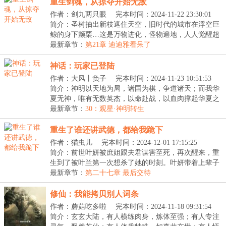
重生剑魂，从掠夺开始无敌
作者：剑九两只眼
完本时间：2024-11-22 23:30:01
简介：圣树抽出新枝遮住天空，旧时代的城市在浮空巨
鲸的身下颤栗…这是万物进化，怪物遍地，人人觉醒超
凡...
最新章节：
第21章 迪迪雅看呆了
神话：玩家已登陆
作者：大风丨负子
完本时间：2024-11-23 10:51:53
简介：神明以天地为局，诸国为棋，争道诸天；而我华
夏无神，唯有无数英杰，以命赴战，以血肉撑起华夏之
天...
最新章节：
30：观星·神明转生
重生了谁还讲武德，都给我跪下
作者：猫虫儿
完本时间：2024-12-01 17:15:25
简介：前世叶妍被庶姐跟夫君谋害至死，再次醒来，重
生到了被叶兰第一次想杀了她的时刻。叶妍带着上辈子
的...
最新章节：
第二十七章 最后交待
修仙：我能拷贝别人词条
作者：蘑菇吃多啦
完本时间：2024-11-18 09:31:54
简介：玄玄大陆，有人横练肉身，炼体至强；有人专注