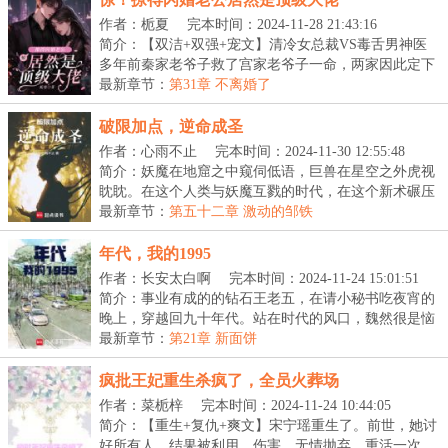
作者：栀夏
完本时间：2024-11-28 21:43:16
简介：【双洁+双强+宠文】清冷女总裁VS毒舌男神医
多年前秦家老爷子救了宫家老爷子一命，两家因此定下
了婚...
最新章节：
第31章 不离婚了
破限加点，逆命成圣
作者：心雨不止
完本时间：2024-11-30 12:55:48
简介：妖魔在地窟之中窥伺低语，巨兽在星空之外虎视
眈眈。在这个人类与妖魔互戮的时代，在这个新术碾压
旧...
最新章节：
第五十二章 激动的邹铁
年代，我的1995
作者：长安太白啊
完本时间：2024-11-24 15:01:51
简介：事业有成的的钻石王老五，在请小秘书吃夜宵的
晚上，穿越回九十年代。站在时代的风口，魏然很是恼
火...
最新章节：
第21章 新面饼
疯批王妃重生杀疯了，全员火葬场
作者：菜栀梓
完本时间：2024-11-24 10:44:05
简介：【重生+复仇+爽文】宋宁瑶重生了。前世，她讨
好所有人，结果被利用，伤害，无情抛弃。重活一次，