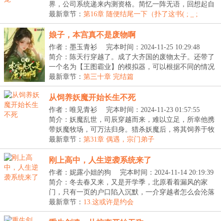
界，公司系统递来内测资格。简忆一阵无语，回想起自
己才...
最新章节：
第16章 随便结尾一下（扑了这书( ; _ ;
)/~~~）
娘子，本宫真不是废物啊
作者：墨玉青衫
完本时间：2024-11-25 10:29:48
简介：陈天行穿越了。成了大齐国的废物太子。还带了
一个名为【王图霸业】的模拟器，可以根据不同的情况
进...
最新章节：
第三十章 完结篇
从饲养妖魔开始长生不死
作者：唯见青衫
完本时间：2024-11-23 01:57:55
简介：妖魔乱世，司辰穿越而来，难以立足，所幸他携
带妖魔牧场，可万法归身。猎杀妖魔后，将其饲养于牧
场...
最新章节：
第31章 偶遇，宗门弟子
刚上高中，人生逆袭系统来了
作者：妮露小姐的狗
完本时间：2024-11-14 20:19:39
简介：冬去春又来，又是开学季，北原看着漏风的家
门，只有一页的户口陷入沉默，一介穿越者怎么会沦落
到这...
最新章节：
13.这或许是约会