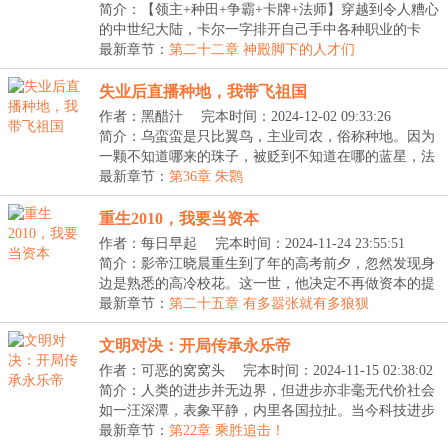
简介：【领主+种田+争霸+卡牌+法师】穿越到令人糟心
的中世纪大陆，卡尔一字排开自己手中各种职业的卡
牌。...
最新章节：
第二十二章 神殿脚下的人才们
失业后直播种地，我带飞祖国
作者：黑醋汁
完本时间：2024-12-02 09:33:26
简介：乌蛮蛮是只比翼鸟，主业司农，俗称种地。因为
一颗不知道哪来的珠子，被贬到不知道在哪的蓝星，法
力...
最新章节：
第36章 朱鹮
重生2010，我要当资本
作者：每日早起
完本时间：2024-11-24 23:55:51
简介：影帝江晓晨重生到了年的高考前夕，忽然发现身
边是熟悉的高冷校花。这一世，他决定不再做资本的提
线...
最新章节：
第二十五章 有多嚣张就有多狼狈
文明对决：开局传承永乐帝
作者：可恶的窝窝头
完本时间：2024-11-15 02:38:02
简介：人类的进步并无边界，但进步亦非毫无代价社会
如一汪深潭，表象平静，内里各国拉扯。当今科技进步
缓...
最新章节：
第22章 乘胜追击！