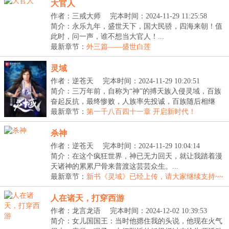
大官人
作者：三戒大师
完本时间：2024-11-29 11:25:58
简介：永乐九年，盛世天下，国大民骄，四海来朝！值
此时，问一声，谁不想当大官人！...
最新章节：
外三篇——盛世白莲
灵域
作者：逆苍天
完本时间：2024-11-29 10:20:51
简介：三万年前，自称为“神”的搏天族入侵灵域，百族
奋起反抗，最终惨败，人族率先投诚，百族随后相继
臣...
最新章节：
第一千八百四十一章 开启新时代！
杀神
作者：逆苍天
完本时间：2024-11-29 10:04:14
简介：在这个疯狂世界，神已无力回天，就让我踏着漫
天诸神的累累尸骨来普渡这芸芸众生。...
最新章节：
新书《灵域》已经上传，请大家继续支持~~
人在诸天，打穿西游
作者：龙言龙语
完本时间：2024-12-02 10:39:53
简介：女儿国国王：当时他摁住我的头说，他现在火气