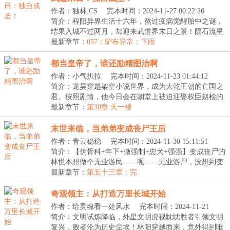
作者：独林.CS
完本时间：2024-11-27 00:22:26
简介：程阳异界生活十六年，熬过疫病觉醒胎中之谜，
结果入城不过两月，却迎来武道界末日之景！陨石流星
的...
最新章节：
057：驴布异常；下雨
都当皇帝了，谁还励精图治啊
作者：小气扒拉
完本时间：2024-11-23 01:44:12
简介：龙昊穿越架空小说世界，成为大乾王朝的亡国之
君。按照剧情，他今日会在朝堂上被迫迎娶权臣赵桧的
女...
最新章节：
第30章 天一楼
末世来临，当弟弟变成丧尸王后
作者：青云稳稳
完本时间：2024-11-30 15:11:51
简介：【伪骨科+年下+微强制+忠犬+强强】变成丧尸的
林悦本想做个无业游民……呃……无业游尸，没想到变
成...
最新章节：
第五十三章：完
奇观领主：从打造万里长城开始
作者：给灵魂看一处风水
完本时间：2024-11-21
23:35:00
简介：文明试炼降临，外星文明虎视眈眈胜者引领文明
复兴，败者沦为历史尘埃！林阳穿越而来，意外得到唯