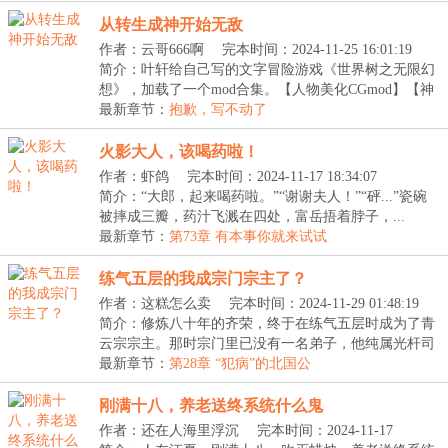
从转生成神开始无敌
作者：云哥666啊
完本时间：2024-11-25 16:01:19
简介：叶轩给自己写的文字冒险游戏《世界树之无限幻
想》，加载了一个mod合集。【人物美化CGmod】【神
器打...
最新章节：
抱歉，写不动了
火影大人，该喝药啦！
作者：虾鸽
完本时间：2024-11-17 18:34:07
简介：“大郎，起来喝药啦。”“谢谢夫人！”“砰...”瓷碗
被摔成三瓣，药汁飞溅在四处，富岳捂着脖子，...
最新章节：
第73章 有本事你就来试试
练气五层的我成宗门宗主了？
作者：这糕怎么卖
完本时间：2024-11-29 01:48:19
简介：修炼八十年的齐荣，终于在练气五层时成为了青
云宗宗主。那时宗门里已没有一名弟子，他纯属光杆司
令...
最新章节：
第28章 “犯病”的北国公
刚满十八，养老送终系统什么鬼
作者：还在人海里浮沉
完本时间：2024-11-17