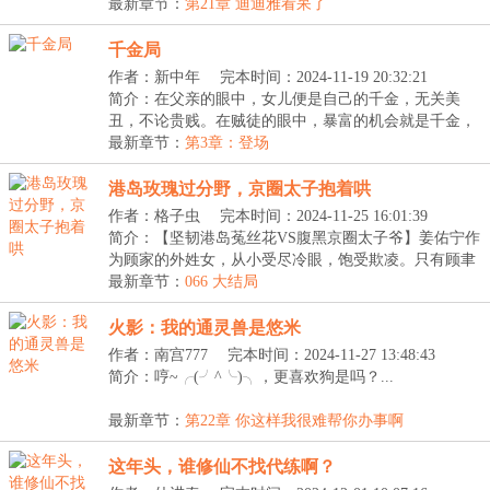
【掠...
最新章节：
第21章 迪迪雅看呆了
千金局
作者：新中年
完本时间：2024-11-19 20:32:21
简介：在父亲的眼中，女儿便是自己的千金，无关美
丑，不论贵贱。在贼徒的眼中，暴富的机会就是千金，
无关...
最新章节：
第3章：登场
港岛玫瑰过分野，京圈太子抱着哄
作者：格子虫
完本时间：2024-11-25 16:01:39
简介：【坚韧港岛菟丝花VS腹黑京圈太子爷】姜佑宁作
为顾家的外姓女，从小受尽冷眼，饱受欺凌。只有顾聿
衍...
最新章节：
066 大结局
火影：我的通灵兽是悠米
作者：南宫777
完本时间：2024-11-27 13:48:43
简介：哼~╭(╯^╰)╮，更喜欢狗是吗？...
最新章节：
第22章 你这样我很难帮你办事啊
这年头，谁修仙不找代练啊？