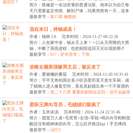
简介：陈修是一名治安署的普通法医。他本以为自己每
天只需要鉴定伤情、解剖尸体，结果突然有一天，送来
一...
最新章节：
第15章 橄榄枝
混在末日，持锅成圣！
作者：独林.CS
完本时间：2024-11-27 00:22:26
简介：人在家中坐，锅从天上来！一口从天而降的大黑
锅，中断了系统进程，也把程阳送回天灾出现前两个
月，...
最新章节：
057：驴布异常；下雨
攻略女频美强惨男主后，被反攻了
作者：爱偷懒的番茄
完本时间：2024-11-20 16:31:41
简介：平平无奇的国企某小职员姜茚某天发生车祸，成
了植物人进入修复空间，莫名其妙跳出来一个不靠谱的
系...
最新章节：
第二十六章 重要的剧情会迟到，但不会缺席
星际王牌向导员，毛绒绒们吸疯了
作者：玉米浓汤
完本时间：2024-11-24 22:31:46
简介：团宠万人迷+毛茸茸+女强+军校+哨兵向导刚刚觉
醒还没有精神体的向导，怎么狂开救活kpi！手无缚鸡
之...
最新章节：
治疗3