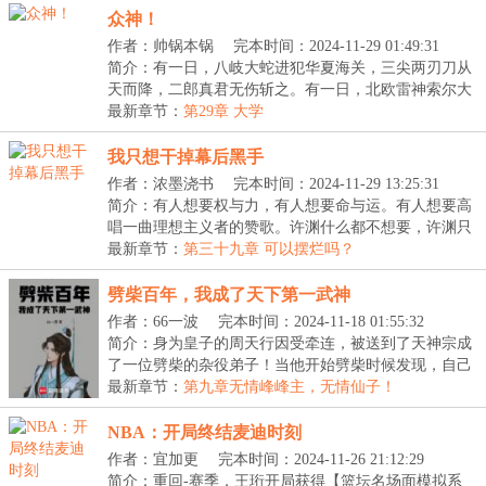
众神！
作者：帅锅本锅
完本时间：2024-11-29 01:49:31
简介：有一日，八岐大蛇进犯华夏海关，三尖两刃刀从
天而降，二郎真君无伤斩之。有一日，北欧雷神索尔大
战...
最新章节：
第29章 大学
我只想干掉幕后黑手
作者：浓墨浇书
完本时间：2024-11-29 13:25:31
简介：有人想要权与力，有人想要命与运。有人想要高
唱一曲理想主义者的赞歌。许渊什么都不想要，许渊只
想...
最新章节：
第三十九章 可以摆烂吗？
劈柴百年，我成了天下第一武神
作者：66一波
完本时间：2024-11-18 01:55:32
简介：身为皇子的周天行因受牵连，被送到了天神宗成
了一位劈柴的杂役弟子！当他开始劈柴时候发现，自己
劈...
最新章节：
第九章无情峰峰主，无情仙子！
NBA：开局终结麦迪时刻
作者：宜加更
完本时间：2024-11-26 21:12:29
简介：重回-赛季，王珩开局获得【篮坛名场面模拟系