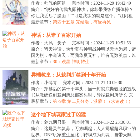
作者：帅气的阿祖
完本时间：2024-11-29 19:42:49
简介：“说好的传我九阳神功，你却带我练广播体操？
你让我丢尽了脸面！”“可是我练的就是这个。”江阿祖...
最新章节：
第四十五章 完结啦，有缘再见
神话：从诸子百家开始
作者：大风丨负子
完本时间：2024-11-23 10:51:53
简介：诸天神话，为华夏与神明战神明以天地为局，诸
国为棋，争道诸天，而我华夏无神，唯有无数英杰，以
命...
最新章节：
30：观星·神明转生
异端教皇：从裁判所签到十年开始
作者：小薄青
完本时间：2024-11-21 10:09:30
简介：穿越后的第十个年头，当一封彻底撕破脸的宣战
书从教廷送到裁判所总部案头时，异端裁判所所长·东
方...
最新章节：
第79章 第二具分身，派蒙！（求追读！）
这个地下城玩家过于凶猛
作者：剑九两只眼
完本时间：2024-11-22 23:30:01
简介：这是灵气复苏，万族崛起，人人觉醒超凡职业的
世界。DNF玩家重生至此，转职成为剑魂，自带天赋