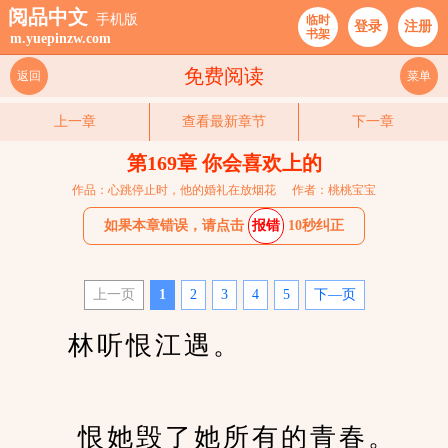
阅品中文
手机版
临时
登录
注册
书架
m.yuepinzw.com
免费阅读
返回
菜单
上一章
查看最新章节
下一章
第169章 你会喜欢上的
作品：心跳停止时，他的婚礼在放烟花
作者：桃桃宝宝
如果本章错误，请点击
报错
10秒纠正
上一页
1
2
3
4
5
下—页
　　林听恨江遇。
　　 恨她毁了她所有的青春。