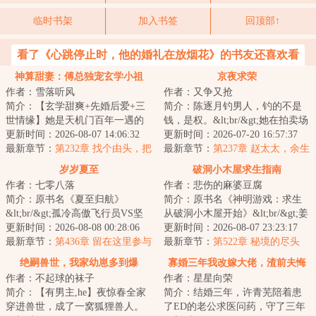
临时书架
加入书签
回顶部↑
看了《心跳停止时，他的婚礼在放烟花》的书友还喜欢看
神算甜妻：傅总独宠玄学小祖
京夜求荣
作者：雪落听风
作者：又争又抢
宗！
简介：【玄学甜爽+先婚后爱+三
简介：陈逐月钓男人，钓的不是
世情缘】她是天机门百年一遇的
钱，是权。&lt;br/&gt;她在拍卖场
玄学小天才，天生玄瞳能断阴
更新时间：2026-08-07 14:06:32
上，故意勾他，引他。&lt;br/&gt;
更新时间：2026-07-20 16:57:37
阳，却命劫缠身，...
最新章节：
第232章 找个由头，把
雨夜又湿...
最新章节：
第237章 赵太太，余生
楚儿送走
有你，请多指教
岁岁夏至
破洞小木屋求生指南
作者：七零八落
作者：悲伤的麻婆豆腐
简介：原书名《夏至归航》
简介：原书名《神明游戏：求生
&lt;br/&gt;孤冷高傲飞行员VS坚
从破洞小木屋开始》&lt;br/&gt;姜
韧励志法语翻译
更新时间：2026-08-08 00:28:06
莱万万没想到，世界末日这种事
更新时间：2026-08-07 23:23:17
&lt;br/&gt;&lt;br/&gt;大二那年...
最新章节：
第436章 留在这里参与
也是让她赶...
最新章节：
第522章 秘境的尽头
救援
绝嗣兽世，我家幼崽多到爆
寡婚三年我改嫁大佬，渣前夫悔
作者：不起球的袜子
作者：星星向荣
进ICU
简介：【有男主,he】夜惊春全家
简介：结婚三年，许青芜陪着患
穿进兽世，成了一窝狐狸兽人。
了ED的老公求医问药，守了三年