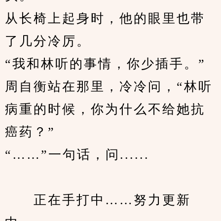
从长椅上起身时，他的眼里也带
了几分冷厉。
“我和林听的事情，你少插手。”
周自衡站在那里，冷冷问，“林听
病重的时候，你为什么不给她抗
癌药？”
“……”一句话，问......
　　正在手打中……努力更新