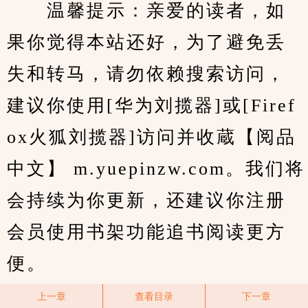
　　温馨提示：亲爱的读者，如
果你觉得本站还好，为了避免丢
失和转马，请勿依赖搜索访问，
建议你使用[华为刘揽器]或[Firef
ox火狐刘揽器]访问并收蔵【阅品
中文】 m.yuepinzw.com。我们将
会持续为你更新，还建议你注册
会员使用书架功能追书阅读更方
便。
上一章
查看目录
下一章