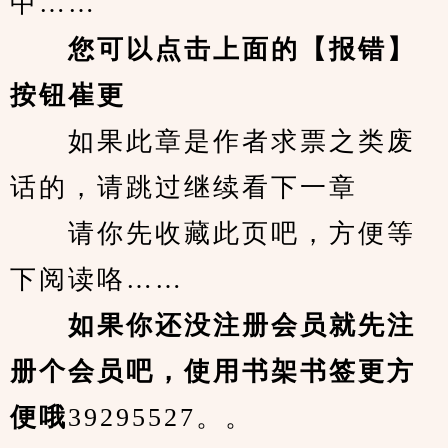
中……
您可以点击上面的【报错】
按钮崔更
　　如果此章是作者求票之类废
话的，请跳过继续看下一章
　　请你先收藏此页吧，方便等
下阅读咯……
　　如果你还没注册会员就先注
册个会员吧，使用书架书签更方
便哦
39295527。。