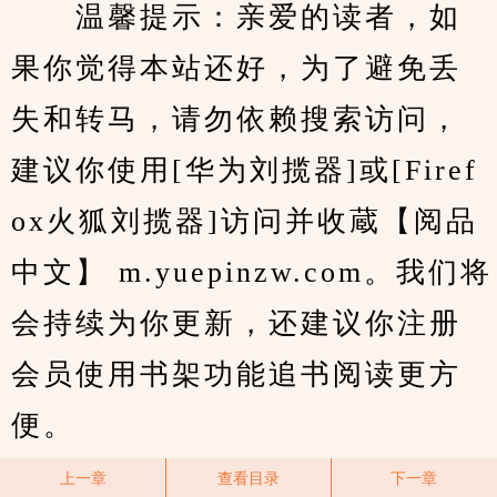
　　温馨提示：亲爱的读者，如
果你觉得本站还好，为了避免丢
失和转马，请勿依赖搜索访问，
建议你使用[华为刘揽器]或[Firef
ox火狐刘揽器]访问并收蔵【阅品
中文】 m.yuepinzw.com。我们将
会持续为你更新，还建议你注册
会员使用书架功能追书阅读更方
便。
上一章
查看目录
下一章