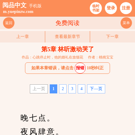
阅品中文
手机版
临时
登录
注册
书架
m.yuepinzw.com
免费阅读
返回
菜单
上一章
查看最新章节
下一章
第5章 林听激动哭了
作品：心跳停止时，他的婚礼在放烟花
作者：桃桃宝宝
如果本章错误，请点击
报错
10秒纠正
上一页
1
2
3
4
下—页
　　晚七点。
　　夜风肆意。