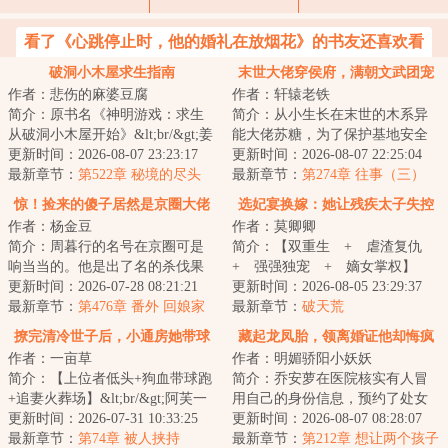
看了《心跳停止时，他的婚礼在放烟花》的书友还喜欢看
破洞小木屋求生指南
末世大佬穿侯府，满朝文武团宠
作者：悲伤的麻婆豆腐
作者：轩辕老铁
她
简介：原书名《神明游戏：求生
简介：从小生长在末世的木系异
从破洞小木屋开始》&lt;br/&gt;姜
能大佬苏糖，为了保护基地安全
莱万万没想到，世界末日这种事
更新时间：2026-08-07 23:23:17
抱着丧尸王自爆了。再睁开眼，
更新时间：2026-08-07 22:25:04
也是让她赶...
最新章节：
第522章 秘境的尽头
竟从末世来到了...
最新章节：
第274章 往事（三）
惊！捡来的傻子居然是京圈大佬
选妃宴换嫁：她让残疾太子失控
作者：杨金豆
作者：莫卿卿
了
简介：周暮行的名号在京圈可是
简介：【双重生 + 虐渣复仇
响当当的。他是出了名的杀伐果
+ 强强独宠 + 嫡女掌权】
断，腹黑无情，在一众兄弟里
更新时间：2026-07-28 08:21:21
&lt;br/&gt;前世她倾尽侯府兵权、
更新时间：2026-08-05 23:29:37
面，优秀到让人望...
最新章节：
第476章 番外 回娘家
万贯家财助三...
最新章节：
破天荒
（下）
撩完清冷世子后，小通房她带球
藏起龙凤胎，领离婚证他却悔疯
作者：一亩草
作者：明媚骄阳小妖妖
跑了
了！
简介：【上位者低头+狗血带球跑
简介：乔安萝在医院核实有人冒
+追妻火葬场】&lt;br/&gt;阿芙一
用自己的身份信息，预约了处女
朝猝死，穿成了侯府最卑贱的粗
更新时间：2026-07-31 10:33:25
膜修复手术。却撞见了契约丈夫
更新时间：2026-08-07 08:28:07
使丫鬟。&lt...
最新章节：
第74章 被人挟持
慕云霆搂着归国...
最新章节：
第212章 想让两个孩子