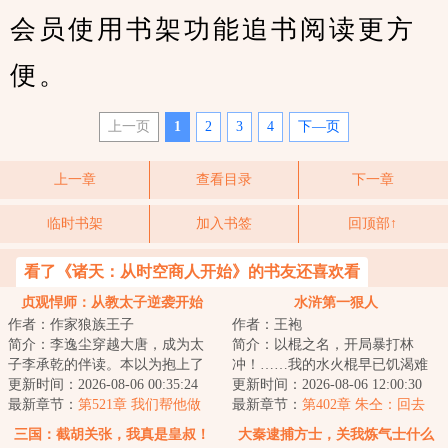
会员使用书架功能追书阅读更方
便。
上一页
1
2
3
4
下—页
上一章
查看目录
下一章
临时书架
加入书签
回顶部↑
看了《诸天：从时空商人开始》的书友还喜欢看
贞观悍师：从教太子逆袭开始
水浒第一狠人
作者：作家狼族王子
作者：王袍
简介：李逸尘穿越大唐，成为太
简介：以棍之名，开局暴打林
子李承乾的伴读。本以为抱上了
冲！……我的水火棍早已饥渴难
未来皇帝的大腿，却惊恐发现一
更新时间：2026-08-06 00:35:24
耐了口牙！！！...
更新时间：2026-08-06 12:00:30
年后，太子谋造...
最新章节：
第521章 我们帮他做
最新章节：
第402章 朱仝：回去
事，图什么？
吧，你太老了【3更求月票】
三国：截胡关张，我真是皇叔！
大秦逮捕方士，关我炼气士什么