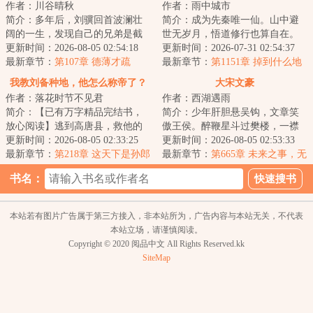
作者：川谷晴秋
作者：雨中城市
事
简介：多年后，刘骥回首波澜壮
简介：成为先秦唯一仙。山中避
阔的一生，发现自己的兄弟是截
世无岁月，悟道修行也算自在。
胡的，谋士是截胡的，武将是截
更新时间：2026-08-05 02:54:18
为了炼丹，使用术法趋势万灵野
更新时间：2026-07-31 02:54:37
胡的，就连女人...
最新章节：
第107章 德薄才疏
兽采来灵草。作...
最新章节：
第1151章 掉到什么地
方了？
我教刘备种地，他怎么称帝了？
大宋文豪
作者：落花时节不见君
作者：西湖遇雨
简介：【已有万字精品完结书，
简介：少年肝胆悬吴钩，文章笑
放心阅读】逃到高唐县，救他的
傲王侯。醉鞭星斗过樊楼，一襟
人是刘备一个连饭都吃不饱的县
更新时间：2026-08-05 02:33:25
唐气象，半卷宋风流！...
更新时间：2026-08-05 02:53:33
令。孙羽认命了...
最新章节：
第218章 这天下是孙郎
最新章节：
第665章 未来之事，无
跟我一起打下来的，孙郎觉得寡
人逆睹
书名：
人不会跟你分享吗？
本站若有图片广告属于第三方接入，非本站所为，广告内容与本站无关，不代表
本站立场，请谨慎阅读。
Copyright © 2020 阅品中文 All Rights Reserved.kk
SiteMap