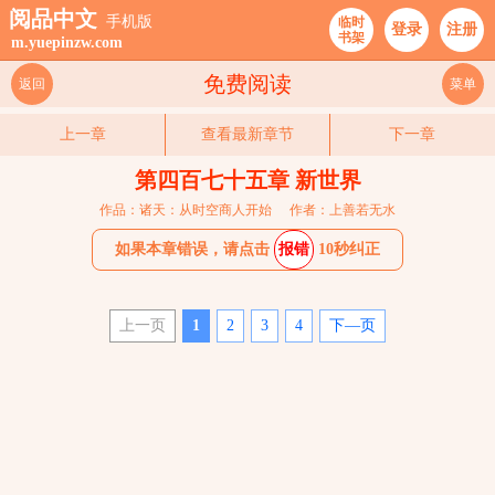
阅品中文
手机版
临时
登录
注册
书架
m.yuepinzw.com
免费阅读
返回
菜单
上一章
查看最新章节
下一章
第四百七十五章 新世界
作品：诸天：从时空商人开始
作者：上善若无水
如果本章错误，请点击
报错
10秒纠正
上一页
1
2
3
4
下—页