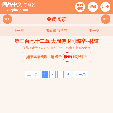
阅品中文
手机版
临时
登录
注册
书架
m.yuepinzw.com
免费阅读
返回
菜单
上一章
查看最新章节
下一章
第三百七十二章 大周侍卫司骑卒~林道
作品：诸天：从时空商人开始
作者：上善若无水
如果本章错误，请点击
报错
10秒纠正
上一页
1
2
3
4
下—页