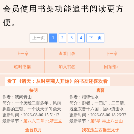
会员使用书架功能追书阅读更方
便。
上一页
1
2
3
4
下—页
上一章
查看目录
下一章
临时书架
加入书签
回顶部↑
看了《诸天：从时空商人开始》的书友还喜欢看
挟明
廓晋
作者：我问青山
作者：榴弹怕水
简介：一个历经二百多年，风雨
简介：廓者，一曰扩，二曰清。
飘摇的王朝。一个挟天子问鼎天
既至东晋十六国，当中流击水，
下的枭雄。清兵入关，乱我中
更新时间：2026-08-06 15:51:12
矢志北伐，先驱中原五胡，再扫
更新时间：2026-08-06 18:26:32
华。明末乱局如何...
最新章节：
第八六二章 北靖王立
朝堂士族门阀。...
最新章节：
第6章 再上八公山
金台汉月
我在法兰西当王太子