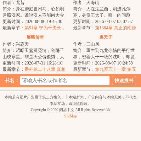
作者：戈昔
作者：天海山
简介：身在虏庭当驸马，心如明
简介：人在法兰西，刚进凡尔
月照汉家。谁说汉人不能尚大金
赛，身份王太子。唯一的问题
公主？李朔重生金朝，先冒外戚
更新时间：2026-08-06 19:45:30
是，现任国王是路易十六，两年
更新时间：2026-08-07 03:07:37
之位，后谋驸马...
最新章节：
第91章 宁为千夫长，
后就会被咔嚓……既...
最新章节：
第1584章 真正的南德
胜做一使臣
双核
展昭传奇
戾天子
作者：兴霸天
作者：三山风
简介：昭昭玉鉴辨冤情，剑荡千
简介：重生到九龙夺嫡的平行世
山映寒星。非是天公偏俊秀，人
界，想着大干一场的沈叶，却发
间必要此光明。一本陆小凤传奇
更新时间：2026-07-31 16:28:10
现自己竟然成了被群起而攻之的
更新时间：2026-08-07 10:24:58
式的侠探故事。...
最新章节：
番外第二十八章 真相
太子。知道太子...
最新章节：
第九百五十一章 第五
与结局（中）
部队的胜利
书名：
本站若有图片广告属于第三方接入，非本站所为，广告内容与本站无关，不代表
本站立场，请谨慎阅读。
Copyright © 2020 阅品中文 All Rights Reserved.kk
SiteMap