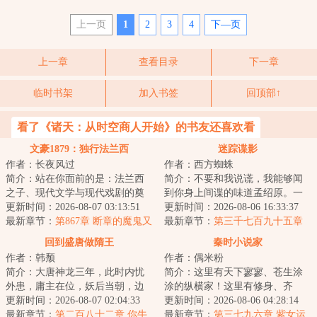
上一页
1
2
3
4
下—页
上一章
查看目录
下一章
临时书架
加入书签
回顶部↑
看了《诸天：从时空商人开始》的书友还喜欢看
文豪1879：独行法兰西
迷踪谍影
作者：长夜风过
作者：西方蜘蛛
简介：站在你面前的是：法兰西
简介：不要和我说谎，我能够闻
之子、现代文学与现代戏剧的奠
到你身上间谍的味道孟绍原。一
基者、法兰西人文学院终生荣誉
更新时间：2026-08-07 03:13:51
个微表情专家，当穿越来到一九
更新时间：2026-08-06 16:33:37
院长、英国皇家...
最新章节：
第867章 断章的魔鬼又
三六年的南京，...
最新章节：
第三千七百九十五章
回来了！
羽原的信
回到盛唐做隋王
秦时小说家
作者：韩颓
作者：偶米粉
简介：大唐神龙三年，此时内忧
简介：这里有天下寥寥、苍生涂
外患，庸主在位，妖后当朝，边
涂的纵横家！这里有修身、齐
军连年死伤，天下民不聊生。好
更新时间：2026-08-07 02:04:33
家、治国、平天下的儒家！这里
更新时间：2026-08-06 04:28:14
在我成了弘农杨...
最新章节：
第二百八十二章 你牛
有天下皆白、唯我...
最新章节：
第三七九六章 紫女运