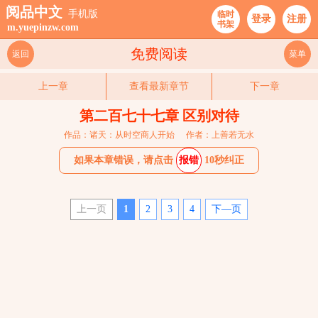
阅品中文
手机版
临时
登录
注册
书架
m.yuepinzw.com
免费阅读
返回
菜单
上一章
查看最新章节
下一章
第二百七十七章 区别对待
作品：诸天：从时空商人开始
作者：上善若无水
如果本章错误，请点击
报错
10秒纠正
上一页
1
2
3
4
下—页