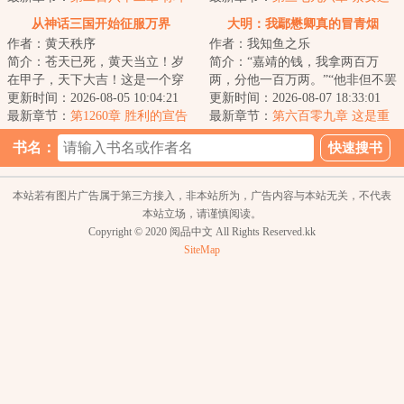
了我，还想让我配合你
道（求票票）
从神话三国开始征服万界
大明：我鄢懋卿真的冒青烟
作者：黄天秩序
作者：我知鱼之乐
简介：苍天已死，黄天当立！岁
简介：“嘉靖的钱，我拿两百万
在甲子，天下大吉！这是一个穿
两，分他一百万两。”“他非但不罢
越者继承大贤良师传承，推翻腐
更新时间：2026-08-05 10:04:21
我官，不准我致仕，居然还感谢
更新时间：2026-08-07 18:33:01
朽东汉帝国，建...
最新章节：
第1260章 胜利的宣告
我，让我取...
最新章节：
第六百零九章 这是重
点么？
书名：
本站若有图片广告属于第三方接入，非本站所为，广告内容与本站无关，不代表
本站立场，请谨慎阅读。
Copyright © 2020 阅品中文 All Rights Reserved.kk
SiteMap