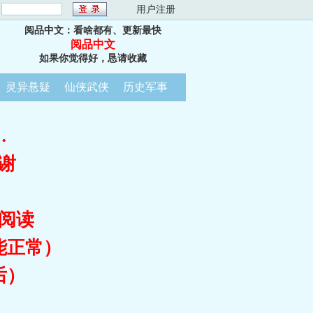
：
用户注册
阅品中文：看啥都有、更新最快
阅品中文
如果你觉得好，恳请收藏
灵异悬疑
仙侠武侠
历史军事
…
谢
阅读
能正常）
后）