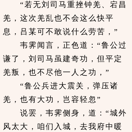
　　“若无刘司马重挫钟羌、宕昌
羌，这次羌乱也不会这么快平
息，吕某可不敢说什么劳苦，”
　　韦霁闻言，正色道：“鲁公过
谦了，刘司马虽建奇功，但平定
羌叛，也不尽他一人之功，”
　　“鲁公兵进大震关，弹压诸
羌，也有大功，岂容轻忽”
　　说罢，韦霁侧身，道：“城外
风太大，咱们入城，去我府中暖