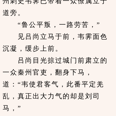
州刺史韦霁已带着一众僚属立于
道旁。
　　“鲁公平叛，一路劳苦，”
　　见吕尚立马于前，韦霁面色
沉凝，缓步上前。
　　吕尚目光掠过城门前肃立的
一众秦州官吏，翻身下马，
道：“韦使君客气，此番平定羌
乱，真正出大力气的却是刘司
马，”