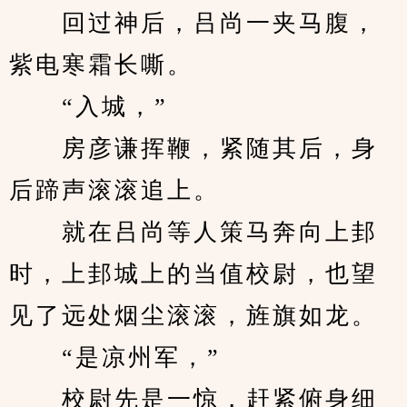
　　回过神后，吕尚一夹马腹，
紫电寒霜长嘶。
　　“入城，”
　　房彦谦挥鞭，紧随其后，身
后蹄声滚滚追上。
　　就在吕尚等人策马奔向上邽
时，上邽城上的当值校尉，也望
见了远处烟尘滚滚，旌旗如龙。
　　“是凉州军，”
　　校尉先是一惊，赶紧俯身细