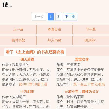
便。
上一页
1
2
下—页
上一章
查看目录
下一章
临时书架
加入书签
回顶部↑
看了《太上金阙》的书友还喜欢看
渊天辟道
盖世双谐
作者：我是瞎混的
作者：三天两觉
简介：乾坤颠倒，万法失序。人
简介：江湖路上走走停停翻开年
夺天之髓，天绝人之道。仙道渺
少漂泊的回忆如今走过这世间，
渺，永生空空，我自辟道而行，
更新时间：2026-08-06 12:42:49
万般留恋峰吹起了从前...
更新时间：2026-08-04 12:46:44
于深渊中见永生...
最新章节：
第1013章 冲虚下注
最新章节：
第一百三十章 还有高
手？（上）
十方剑主
公若不弃，愿拜为义父
作者：太湖霸王
作者：辣酱热干面
简介：大楚九十年，岁大荒，民
简介：封神、西游为背景的洪荒
相食。世家割据，宗门裂土。两
世界，仙狐志怪传奇。...