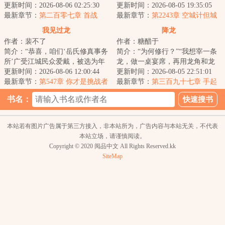
朝对峙，域外高僧，海上巨寇，
更新时间：2026-08-06 02:25:30
更新时间：2026-08-05 19:35:05
纷至沓来。书院...
最新章节：
第二百零七章 首战
最新章节：
第2243章 空城计但城
内骄兵悍将
我见过龙
降龙
作者：裴不了
作者：糖醋于
简介：“恭喜，咱们‘岳氏修真事务
简介：“为何修行？”“我想宰一条
所’广受江城民众爱戴，被选为年
龙，做一桌宴席，再用龙角和龙
度最佳修真机构。岳大师能不能
更新时间：2026-08-06 12:00:44
筋做一把弹弓。”王慎认真道。欲
更新时间：2026-08-05 22:51:01
给大家分...
最新章节：
第547章 你才是挑战者
食龙，先...
最新章节：
第三百九十七章 手起
【求月票！】
刀落
书名：
本站若有图片广告属于第三方接入，非本站所为，广告内容与本站无关，不代表
本站立场，请谨慎阅读。
Copyright © 2020 阅品中文 All Rights Reserved.kk
SiteMap