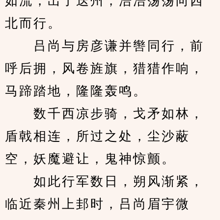
如流，出了迭州，浩浩荡荡向西
北而行。
　　吕尚与房彦谦并辔同行，前
呼后拥，风卷旌旗，猎猎作响，
马蹄踏地，隆隆轰鸣。
　　数千西凉步骑，戈矛如林，
盾戟相连，所过之处，尘沙蔽
空，妖魔避让，鬼神惊颤。
　　如此行军数日，朔风渐紧，
临近秦州上邽时，吕尚眉宇微