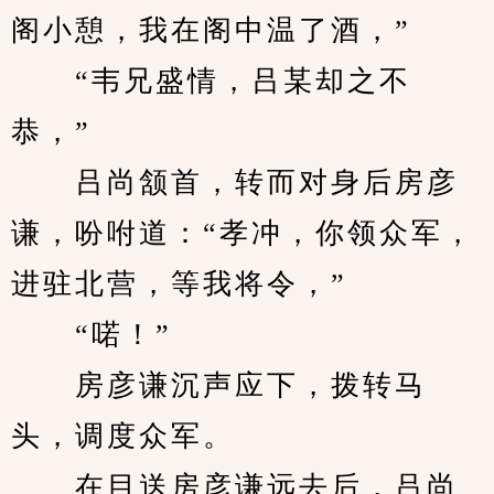
阁小憩，我在阁中温了酒，”
　　“韦兄盛情，吕某却之不
恭，”
　　吕尚颔首，转而对身后房彦
谦，吩咐道：“孝冲，你领众军，
进驻北营，等我将令，”
　　“喏！”
　　房彦谦沉声应下，拨转马
头，调度众军。
　　在目送房彦谦远去后，吕尚