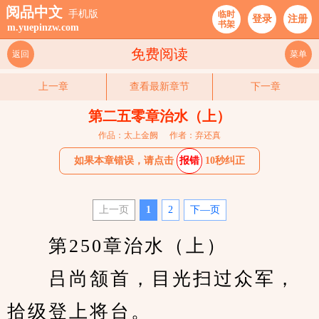
阅品中文
手机版
临时
登录
注册
书架
m.yuepinzw.com
免费阅读
返回
菜单
上一章
查看最新章节
下一章
第二五零章治水（上）
作品：太上金阙
作者：弃还真
如果本章错误，请点击
报错
10秒纠正
上一页
1
2
下—页
　　第250章治水（上）
　　吕尚颔首，目光扫过众军，
拾级登上将台。