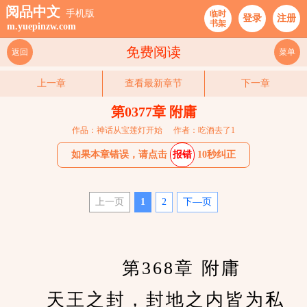
阅品中文
手机版
临时
登录
注册
书架
m.yuepinzw.com
免费阅读
返回
菜单
上一章
查看最新章节
下一章
第0377章 附庸
作品：神话从宝莲灯开始
作者：吃酒去了1
如果本章错误，请点击
报错
10秒纠正
上一页
1
2
下—页
　　		第368章 附庸
　　天王之封，封地之内皆为私