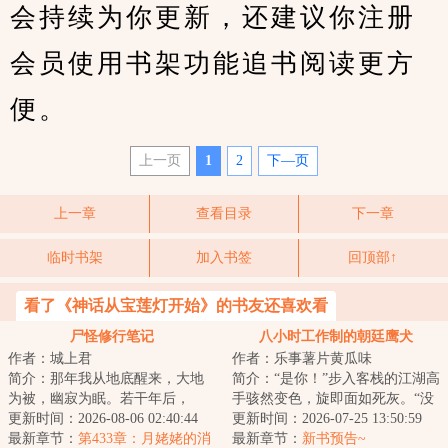
会持续为你更新，还建议你注册
会员使用书架功能追书阅读更方
便。
上一页
1
2
下—页
上一章
查看目录
下一章
临时书架
加入书签
回顶部↑
看了《神话从宝莲灯开始》的书友还喜欢看
尸怪修行笔记
八小时工作制的朝廷鹰犬
作者：城上君
作者：乐事薯片黄瓜味
简介：那年我从地底醒来，大地
简介：“是你！”步入客栈的江湖高
为被，幽寂为眠。若干年后，
手骇然变色，旋即面如死灰。“没
……山间群妖来相会，独坐楼台
更新时间：2026-08-06 02:40:44
想到，今日要落到你这朝廷鹰犬
更新时间：2026-07-25 13:50:59
渡清宵。...
最新章节：
第433章：月姥姥的消
的手里！...
最新章节：
新书预告~