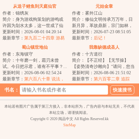
息
从送子鲤鱼到天庭仙官
元始金章
作者：锦绣灰
作者：雾外江山
简介：身为游戏狗策划的游鸣或
简介：修仙文明传承万万年，日
许因为划水太多，这一世成了仙
新月异，革故鼎新，宗门如林，
侠世界的一条鲤鱼。但他发现，
更新时间：2026-08-01 04:20:14
强者如蚁。修士有奇遇，宗门有
更新时间：2026-07-23 08:51:05
前世游戏里的作...
最新章节：
第九百二十四章 游易
死战，天地有灵...
最新章节：
后记！
立道（4k）
蜀山镇世地仙
我靠缺德成圣人
作者：东海镇守
作者：十方道衍
简介：十年磨一剑，霜刃未曾
简介：【不正经】【无节操】
试。今日把示君，谁有不平事？...
【姿势清奇沙雕向】“请问，您当
更新时间：2026-08-06 02:54:24
初是如何凭一己之力治好云怀仙
更新时间：2026-08-06 21:51:02
最新章节：
第六百八十章 说法，
尊、点化无忧仙...
最新章节：
第六百零二章 追踪
花开，龙现，道明（7.1K字奉
书名：
上，求月票支持~）
本站若有图片广告属于第三方接入，非本站所为，广告内容与本站无关，不代表
本站立场，请谨慎阅读。
Copyright © 2020 阅品中文 All Rights Reserved.kk
SiteMap