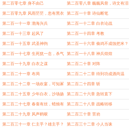
第二百零七章 身不由己
第二百零八章 巍巍风骨，诗文有泪
第二百零九章 风雨茫茫，忽有黑衣
第二百一十章 诗仙断笔
撑伞客
第二百一十一章 渤海兴兵
第二百一十二章 白衣论战
第二百一十三章 起风了
第二百一十四章 考教
第二百一十五章 武圣神驹
第二百一十六章 偷鸡不成蚀把米？
第二百一十七章 生死犹一念，杀气
第二百一十八章 神兵煌煌
凌穹苍
第二百一十九章 白衣之谋
第二百二十章 对阵
第二百二十一章 布局
第二百二十二章 待到功成酒尚温
第二百二十二章 一场欢宴，可知冢
第二百二十四章 斩
中枯骨
第二百二十五章 少年白衣，沙场扬
第二百二十六章 急转直下
刀
第二百二十七章 春蚕有丝，蜡烛有
第二百二十八章 战略转移
泪
第二百二十九章 风声鹤唳
第二百三十章 苦劝
第二百三十一章 仁主乎？雄主乎？
第二百三十二章 小人当诛