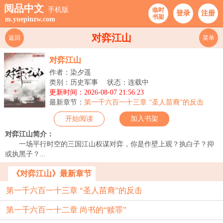
阅品中文
手机版
临时
登录
注册
书架
m.yuepinzw.com
对弈江山
返回
菜单
对弈江山
作者：染夕遥
类别：历史军事
状态：连载中
更新时间：2026-08-07 21:56:23
最新章节：
第一千六百一十三章 “圣人苗裔”的反击
开始阅读
加入书架
对弈江山简介：
一场平行时空的三国江山权谋对弈，你是作壁上观？执白子？抑
或执黑子？...
《对弈江山》最新章节
第一千六百一十三章 “圣人苗裔”的反击
第一千六百一十二章 尚书的“赎罪”