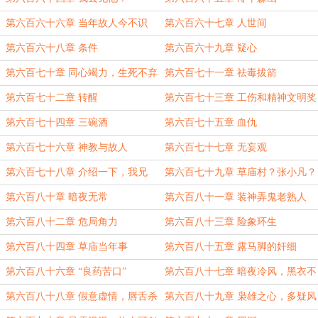
第六百六十六章 当年故人今不识
第六百六十七章 人世间
第六百六十八章 条件
第六百六十九章 疑心
第六百七十章 同心竭力，生死不弃
第六百七十一章 祛毒拔箭
第六百七十二章 转醒
第六百七十三章 工伤和精神文明奖
第六百七十四章 三碗酒
第六百七十五章 血仇
第六百七十六章 神教与故人
第六百七十七章 无妄观
第六百七十八章 介绍一下，我兄
第六百七十九章 草庙村？张小凡？
弟，林平之
第六百八十章 暗夜无常
第六百八十一章 装神弄鬼老熟人
第六百八十二章 危局角力
第六百八十三章 险象环生
第六百八十四章 草庙当年事
第六百八十五章 露马脚的奸细
第六百八十六章 “良药苦口”
第六百八十七章 暗夜冷风，黑衣不
速之客
第六百八十八章 假意虚情，唇舌杀
第六百八十九章 枭雄之心，多疑风