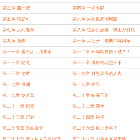
第三章 赌一把
第四章 一块令牌
第五章 暗影司
第六章 风雨欲来倾城黯
第七章 人间走卒
第八章 红颜百媚笑，将士万骨枯
第九章 龙刎
第十章 大公子，老典带你回家
第十一章 这个人，我来杀！
第十二章 开局就要做个贼？！
第十三章 隐龙
第十四章 满树桂花照天下
第十五章 绝世
第十六章 月黑风高杀人夜
第十七章 深渊
第十八章 幽谷
第十九章 龙涎草
第二十章 蛇海玉笛
第二十一章 蛇窟
第二十二章 死生
第二十三章 斩虺
第二十四章 抉择
第二十五章 洗筋锻骨
第二十六章 摊上大事了
第二十七章 死人从来不会说谎
第二十八章 山重水复疑无路