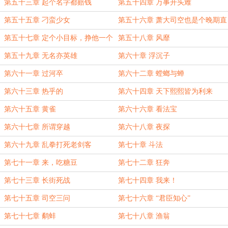
第五十三章 起个名字都赔钱
第五十四章 万事开头难
第五十五章 刁蛮少女
第五十六章 萧大司空也是个晚期直
男癌
第五十七章 定个小目标，挣他一个
第五十八章 风靡
亿
第五十九章 无名亦英雄
第六十章 浮沉子
第六十一章 过河卒
第六十二章 螳螂与蝉
第六十三章 热乎的
第六十四章 天下熙熙皆为利来
第六十五章 黄雀
第六十六章 看法宝
第六十七章 所谓穿越
第六十八章 夜探
第六十九章 乱拳打死老剑客
第七十章 斗法
第七十一章 来，吃糖豆
第七十二章 狂奔
第七十三章 长街死战
第七十四章 我来！
第七十五章 司空三问
第七十六章 “君臣知心”
第七十七章 鹬蚌
第七十八章 渔翁