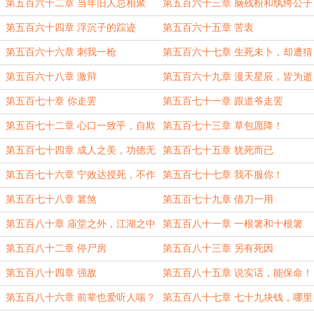
第五百六十二章 当年旧人总相聚
第五百六十三章 脑残粉和纨绔公子
第五百六十四章 浮沉子的踪迹
第五百六十五章 苦衷
第五百六十六章 刺我一枪
第五百六十七章 生死未卜，却遭猜
疑
第五百六十八章 激辩
第五百六十九章 漫天星辰，皆为逝
者
第五百七十章 你走罢
第五百七十一章 跟道爷走罢
第五百七十二章 心口一致乎，自欺
第五百七十三章 草包愿降！
欺人耶？
第五百七十四章 成人之美，功德无
第五百七十五章 犹死而已
量！
第五百七十六章 宁效达授死，不作
第五百七十七章 我不服你！
逄佶生
第五百七十八章 篡煞
第五百七十九章 借刀一用
第五百八十章 庙堂之外，江湖之中
第五百八十一章 一根箸和十根箸
第五百八十二章 停尸房
第五百八十三章 另有死因
第五百八十四章 强敌
第五百八十五章 说实话，能保命！
第五百八十六章 前辈也爱听人喘？
第五百八十七章 七十九块钱，哪里