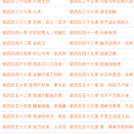
大地
第四百三十四章 不世之功
第四百三十五章 问策与吃瓜的八卦
丞相
第四百三十六章 心术
第四百三十七章 潜龙初醒
第四百三十八章 弈棋，弈人，弈天
第四百三十九章 本不该出现的人
下之局
第四百四十章 可笑好男儿，却嫁红
第四百四十一章 今夜有雨
妆女
第四百四十二章 金猊卫
第四百四十三章 瞒天过海计，却有
堪破人
第四百四十四章 民心可用，勿失民
第四百四十五章 进退之断
心
第四百四十六章 我苏汉三又回来
第四百四十七章 恶来战痴虎
了！
第四百四十八章 这都不算工伤的
第四百四十九章 今日的委屈，必将
嘛？
奉还
第四百五十章 道理不好使，拳头好
第四百五十一章 胜，则封万户侯！
使
第四百五十二章 英雄只配做兵曹
第四百五十三章 为天下万民计者，
可王！
第四百五十四章 魑魅狭隘，英雄豪
第四百五十五章 满树杏果香，不见
气
三子归
第四百五十六章 英雄何所为，青史
第四百五十七章 千里之堤溃之始
留一笑
第四百五十八章 策乃良策，人非完
第四百五十九章 看，两条互咬的狗