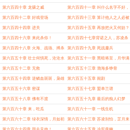
第六百四十章 龙骧之威
第六百四十一章 叫什么名字不好，
叫屁股?
第六百四十二章 好戏登场
第六百四十三章 算计他人之人必被
反噬
第六百四十四章 进关
第六百四十五章 再放把火又何妨？
第六百四十六章 来此杀你！
第六百四十七章背诺之人，苏凌杀
之！
第六百四十八章 火海、战场、搏杀
第六百四十九章 死战鏖兵
幕起
第六百五十章 壮士何惧死，沧沧水
第六百五十一章 黑暗将至，月华满
犹寒！
天
第六百五十二章 无救
第六百五十三章 渤海多铮骨
第六百五十四章 逆鳞血斑斑，枭雄
第六百五十五章 闹剧
迟暮时
第六百五十六章 密谋
第六百五十七章 盟单兰谱
第六百五十八章 佛有不渡
第六百五十九章 最后的痴人幻梦
第六百六十章 来，吃瓜
第六百六十一章 一线生机
第六百六十二章 绿衣深情，月如初
第六百六十三章 苏凌别怕，芷月来
见
救你了
第六百六十四章 我去见他！
第六百六十五章 冷牢森幽