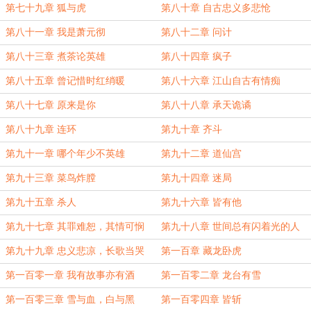
第七十九章 狐与虎
第八十章 自古忠义多悲怆
第八十一章 我是萧元彻
第八十二章 问计
第八十三章 煮茶论英雄
第八十四章 疯子
第八十五章 曾记惜时红绡暖
第八十六章 江山自古有情痴
第八十七章 原来是你
第八十八章 承天诡谲
第八十九章 连环
第九十章 齐斗
第九十一章 哪个年少不英雄
第九十二章 道仙宫
第九十三章 菜鸟炸膛
第九十四章 迷局
第九十五章 杀人
第九十六章 皆有他
第九十七章 其罪难恕，其情可悯
第九十八章 世间总有闪着光的人
第九十九章 忠义悲凉，长歌当哭
第一百章 藏龙卧虎
第一百零一章 我有故事亦有酒
第一百零二章 龙台有雪
第一百零三章 雪与血，白与黑
第一百零四章 皆斩