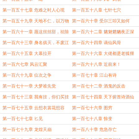
第一百五十七章 危难之时人心现
第一百五十八章 七针七穴
第一百五十九章 天地不仁，以万物
第一百六十章 受尔三叩又如何
为刍狗
第一百六十一章 愿这丝丝甜，祛除
第一百六十二章 魑魅魍魉夜正深
无尽苦
第一百六十三章 身名俱灭，不废江
第一百六十四章 谪仙风骨
河
第一百六十五章 大幕拉开
第一百六十六章 大佬都是老狐狸
第一百六七章 风云汇聚
第一百六十八章 近前来！
第一百六十九章 位次之争
第一百七十章 江山有诗
第一百七十一章 大梦谁先觉
第一百七十二章 酒鬼的反击
第一百七十三章 我有挂，你们买挂
第一百七十四章 天下俯首诗酒仙
么？
第一百七十五章 云想衣裳花想容
第一百七十六章 图穷
第一百七十七章 匕见
第一百七十八章 惊变
第一百七十九章 龙煌天崩
第一百八十章 危急存亡