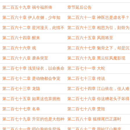
凉
诀
第二百五十九章 祸兮福所倚
章节延后公告
第二百六十章 伊人在侧，少年知
第二百六十一章 神医岂是虚名乎？
否？
第二百六十二章 星河漫天，此情不
第二百六十三章 相思为引，刻骨为
悔
药
第二百六十四章 醒来
第二百六十五章 风雨将至
第二百六十六章 戏
第二百六十七章 魅骨之下，却是沉
沉心机
第二百六十八章 袭杀突至
第二百六十九章 黑云狂风魔影现
第二百七十章 浅笑绿衣，以命换命
第二百七十一章 大蛇
第二百七十二章 是动物都会争宠
第二百七十三章 传说
第二百七十三章 龙隐
第二百七十四章 江山依在，佳人难
觅
第二百七十五章 如果这也算拥抱
第二百七十六章 你这糟老头子坏得
很
第二百七十七章 名单
第二百七十八章 焚毁
第二百七十九章 升官的也是大怨种
第二百八十章 狐狸尾巴正露时
第二百八十一章 唱白脸的先登场
第二百八十二章 我站江山黎庶