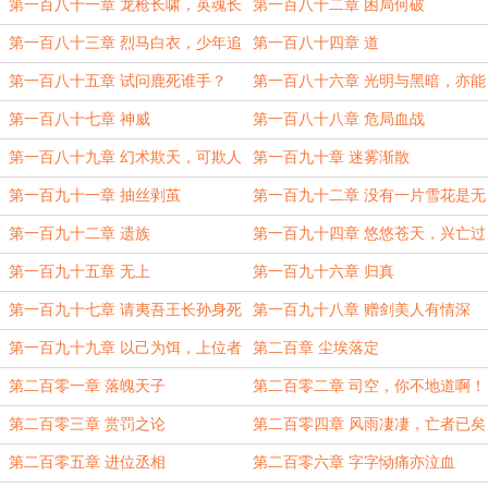
第一百八十一章 龙枪长啸，英魂长
第一百八十二章 困局何破
存
第一百八十三章 烈马白衣，少年追
第一百八十四章 道
风正当时
第一百八十五章 试问鹿死谁手？
第一百八十六章 光明与黑暗，亦能
携手
第一百八十七章 神威
第一百八十八章 危局血战
第一百八十九章 幻术欺天，可欺人
第一百九十章 迷雾渐散
心乎？
第一百九十一章 抽丝剥茧
第一百九十二章 没有一片雪花是无
辜的
第一百九十二章 遗族
第一百九十四章 悠悠苍天，兴亡过
手
第一百九十五章 无上
第一百九十六章 归真
第一百九十七章 请夷吾王长孙身死
第一百九十八章 赠剑美人有情深
于此！
第一百九十九章 以己为饵，上位者
第二百章 尘埃落定
谋
第二百零一章 落魄天子
第二百零二章 司空，你不地道啊！
第二百零三章 赏罚之论
第二百零四章 风雨凄凄，亡者已矣
第二百零五章 进位丞相
第二百零六章 字字恸痛亦泣血