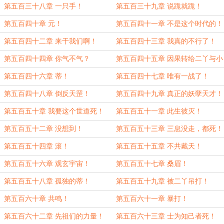
了？
第五百三十八章 一只手！
第五百三十九章 说跪就跪！
第五百四十章 元！
第五百四十一章 不是这个时代的！
第五百四十二章 来干我们啊！
第五百四十三章 我真的不行了！
第五百四十四章 你气不气？
第五百四十五章 因果转给二丫与小
白！
第五百四十六章 蒂！
第五百四十七章 唯有一战了！
第五百四十八章 倒反天罡！
第五百四十九章 真正的妖孽天才！
第五百五十章 我要这个世道死！
第五百五十一章 此生彼灭！
第五百五十二章 没想到！
第五百五十三章 三息没走，都死！
第五百五十四章 滚！
第五百五十五章 不共戴天！
第五百五十六章 观玄宇宙！
第五百五十七章 桑眉！
第五百五十八章 孤独的蒂！
第五百五十九章 被二丫吊打！
第五百六十章 共鸣！
第五百六十一章 暴打！
第五百六十二章 先祖们的力量！
第五百六十三章 士为知己者死！