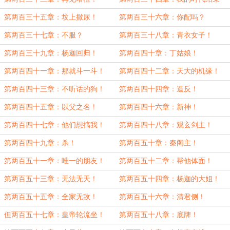
了！
第两百三十五章：坟上撒尿！
第两百三十六章：你配吗？
第两百三十七章：不服？
第两百三十八章：青衣女子！
第两百三十九章：杨迦回归！
第两百四十章：丁姑娘！
第两百四十一章：那就斗一斗！
第两百四十二章：天大的机缘！
第两百四十三章：不听话的狗！
第两百四十四章：造反！
第两百四十五章：以父之名！
第两百四十六章：新神！
第两百四十七章：他们想搞我！
第两百四十八章：观玄剑主！
第两百四十九章：杀！
第两百五十章：秦阁主！
第两百五十一章：唯一的朋友！
第两百五十二章：帮他体面！
第两百五十三章：无法无天！
第两百五十四章：杨迦的大姐！
第两百五十五章：全家无敌！
第两百五十六章：清君侧！
但两百五十七章：皇帝轮流坐！
第两百五十八章：底牌！