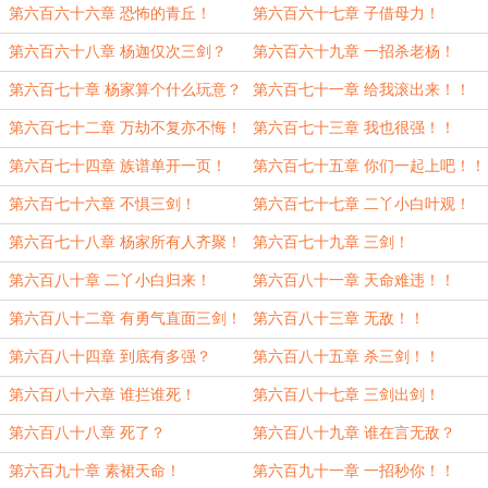
第六百六十六章 恐怖的青丘！
第六百六十七章 子借母力！
第六百六十八章 杨迦仅次三剑？
第六百六十九章 一招杀老杨！
第六百七十章 杨家算个什么玩意？
第六百七十一章 给我滚出来！！
第六百七十二章 万劫不复亦不悔！
第六百七十三章 我也很强！！
第六百七十四章 族谱单开一页！
第六百七十五章 你们一起上吧！！
第六百七十六章 不惧三剑！
第六百七十七章 二丫小白叶观！
第六百七十八章 杨家所有人齐聚！
第六百七十九章 三剑！
第六百八十章 二丫小白归来！
第六百八十一章 天命难违！！
第六百八十二章 有勇气直面三剑！
第六百八十三章 无敌！！
第六百八十四章 到底有多强？
第六百八十五章 杀三剑！！
第六百八十六章 谁拦谁死！
第六百八十七章 三剑出剑！
第六百八十八章 死了？
第六百八十九章 谁在言无敌？
第六百九十章 素裙天命！
第六百九十一章 一招秒你！！