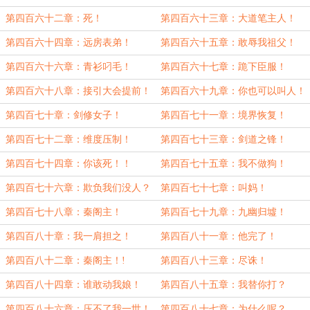
第四百六十二章：死！
第四百六十三章：大道笔主人！
第四百六十四章：远房表弟！
第四百六十五章：敢辱我祖父！
第四百六十六章：青衫叼毛！
第四百六十七章：跪下臣服！
第四百六十八章：接引大会提前！
第四百六十九章：你也可以叫人！
第四百七十章：剑修女子！
第四百七十一章：境界恢复！
第四百七十二章：维度压制！
第四百七十三章：剑道之锋！
第四百七十四章：你该死！！
第四百七十五章：我不做狗！
第四百七十六章：欺负我们没人？
第四百七十七章：叫妈！
第四百七十八章：秦阁主！
第四百七十九章：九幽归墟！
第四百八十章：我一肩担之！
第四百八十一章：他完了！
第四百八十二章：秦阁主！!
第四百八十三章：尽诛！
第四百八十四章：谁敢动我娘！
第四百八十五章：我替你打？
第四百八十六章：压不了我一世！
第四百八十七章：为什么呢？