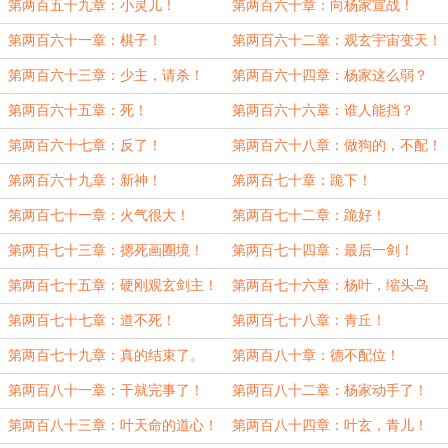
第两百五十九章：小灵儿！
第两百六十章：向杨家宣战！
第两百六十一章：棋子！
第两百六十二章：观玄宇宙变天！
第两百六十三章：少主，请杀！
第两百六十四章：杨家这么弱？
第两百六十五章：死！
第两百六十六章：谁人能挡？
第两百六十七章：反了！
第两百六十八章：做狗的，不配！
第两百六十九章：新神！
第两百七十章：跪下！
第两百七十一章：火气很大！
第两百七十二章：跪好！
第两百七十三章：摁死画圈境！
第两百七十四章：最后一剑！
第两百七十五章：硬刚观玄剑主！
第两百七十六章：杨叶，缩头乌
龟？
第两百七十七章：道不死！
第两百七十八章：青丘！
第两百七十九章：真的结束了。
第两百八十章：德不配位！
第两百八十一章：干就完事了！
第两百八十二章：杨家动手了！
第两百八十三章：叶天命的道心！
第两百八十四章：叶玄，青儿！