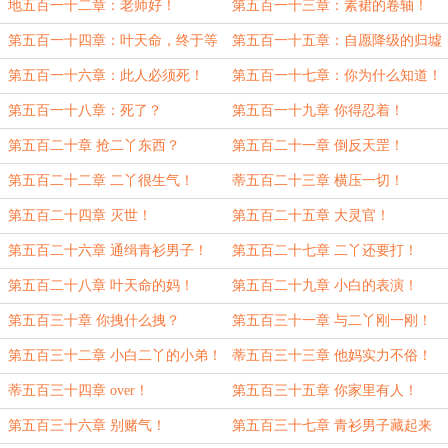
地五百一十二章：老师好！
第五百一十三章：素裙的卷轴！
第五百一十四章：叶天命，终于等
第五百一十五章：自愿降级的归墟
到你！
级！
第五百一十六章：此人必须死！
第五百一十七章：你为什么知道！
第五百一十八章：死了？
第五百一十九章 你得忍着！
第五百二十章 抢二丫东西？
第五百二十一章 倒反天罡！
第五百二十二章 二丫很生气！
蒂五百二十三章 横压一切！
第五百二十四章 灭世！
第五百二十五章 大灵官！
第五百二十六章 通缉青衫男子！
第五百二十七章 二丫还要打！
第五百二十八章 叶天命的妈！
第五百二十九章 小白的表演！
第五百三十章 你拽什么拽？
第五百三十一章 与二丫刚一刚！
第五百三十二章 小白二丫的小弟！
蒂五百三十三章 他妈实力不俗！
蒂五百三十四章 over！
第五百三十五章 你家里有人！
第五百三十六章 别赌气！
第五百三十七章 青衫男子藏起来