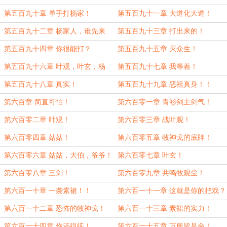
第五百九十章 单手打杨家！
第五百九十一章 大道化大道！
第五百九十二章 杨家人，谁先来
第五百九十三章 打出来的！
死？
第五百九十四章 你很能打？
第五百九十五章 灭众生！
第五百九十六章 叶观，叶玄，杨
第五百九十七章 我等着！
叶！
第五百九十八章 真实！
第五百九十九章 恶祖真身！！
第六百章 简直可怕！
第六百零一章 青衫剑主剑气！
第六百零二章 叶观！
第六百零三章 战叶观！
第六百零四章 姑姑！
第六百零五章 牧神戈的底牌！
第六百零六章 姑姑，大伯，爷爷！
第六百零七章 叶玄！
第六百零八章 三剑！
第六百零九章 共鸣牧观尘！
第六百一十章 一袭素裙！！
第六百一十一章 这就是你的把戏？
第六百一十二章 恐怖的牧神戈！
第六百一十三章 素裙的实力！
第六百一十四章 你还得练！
第六百一十五章 万般皆是命！