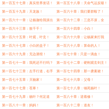
第一百五十七章：真实世界发话！
第一百五十八章：天命气运反噬！
第一百五十九章：天龙族！
第一百六十章：我们要群殴了！
第一百六十一章：让杨迦给我滚出
第一百六十二章：三息不滚，全
来！
死！
第一百六十三章：敖千千！
第一百六十四章：小白！
第一百六十五章：叶观，叶玄！
第一百六十六章：让杨家来打我
啊！
第一百六十七章：小白的盒子！
第一百六十八章：算命的人！
第一百六十九章：无边酒馆！
第一百七十章：只是一滴血！
第一百七十一章：我死还不行吗？
第一百七十二章：硬刚观玄剑主！
第一百七十三章：左手行道，右手
第一百七十四章：那一袭素裙！
剑祖！
第一百七十五章：灭杨家！
第一百七十六章：父母！
第一百七十七章：苍寒！
第一百七十八章：锤死杨叶！
第一百七十九章：杨叶？何足道
第一百八十章：逆着修！
哉！
第一百八十一章：妈妈！
第一百八十二章：道友！