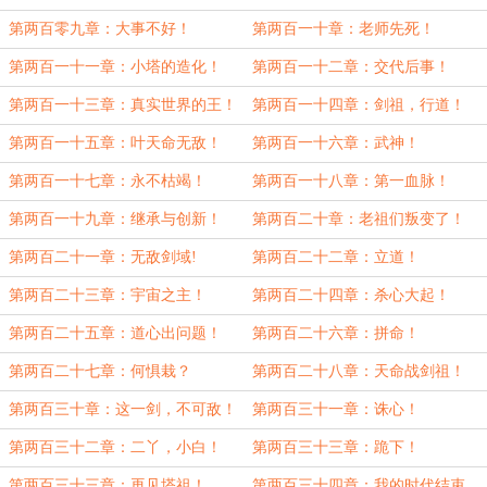
第两百零九章：大事不好！
第两百一十章：老师先死！
第两百一十一章：小塔的造化！
第两百一十二章：交代后事！
第两百一十三章：真实世界的王！
第两百一十四章：剑祖，行道！
第两百一十五章：叶天命无敌！
第两百一十六章：武神！
第两百一十七章：永不枯竭！
第两百一十八章：第一血脉！
第两百一十九章：继承与创新！
第两百二十章：老祖们叛变了！
第两百二十一章：无敌剑域!
第两百二十二章：立道！
第两百二十三章：宇宙之主！
第两百二十四章：杀心大起！
第两百二十五章：道心出问题！
第两百二十六章：拼命！
第两百二十七章：何惧栽？
第两百二十八章：天命战剑祖！
第两百三十章：这一剑，不可敌！
第两百三十一章：诛心！
第两百三十二章：二丫，小白！
第两百三十三章：跪下！
第两百三十三章：再见塔祖！
第两百三十四章：我的时代结束