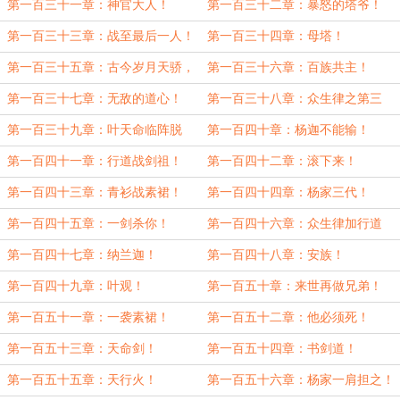
道生！
你！
第一百三十一章：神官大人！
第一百三十二章：暴怒的塔爷！
第一百三十三章：战至最后一人！
第一百三十四章：母塔！
第一百三十五章：古今岁月天骄，
第一百三十六章：百族共主！
来战！
第一百三十七章：无敌的道心！
第一百三十八章：众生律之第三
律！
第一百三十九章：叶天命临阵脱
第一百四十章：杨迦不能输！
逃！
第一百四十一章：行道战剑祖！
第一百四十二章：滚下来！
第一百四十三章：青衫战素裙！
第一百四十四章：杨家三代！
第一百四十五章：一剑杀你！
第一百四十六章：众生律加行道
剑！
第一百四十七章：纳兰迦！
第一百四十八章：安族！
第一百四十九章：叶观！
第一百五十章：来世再做兄弟！
第一百五十一章：一袭素裙！
第一百五十二章：他必须死！
第一百五十三章：天命剑！
第一百五十四章：书剑道！
第一百五十五章：天行火！
第一百五十六章：杨家一肩担之！