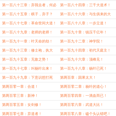
第一百八十三章：弃我去者，何必
第一百八十四章：三千大道术！
恋留？
第一百八十五章：棋子，弃子？
第一百八十六章：与生俱来的大
道！
第一百八十七章：革命世间大道！
第一百八十八章：一步立道！
第一百八十九章：老师的老师！
第一百九十章：镇压千亿年！
第一百九十一章：叶天命的劫！
第一百九十二章：神学院！
第一百九十三章：修士袍，执大
第一百九十四章：初代天庭主！
道！
第一百九十五章：无敌之势！
第一百九十六章：顶峰见！
第一百九十七章：叫杨叶出来！
第一百九十八章：杨叶已死！
第一百九十九章：下意识想打死
第两百章：因果太大！
你！
第两百零一章：合道！
第两百零二章：杨叶的道心！
第两百零三章：新神！
第两百零四章：一滴血而已！
第两百零五章：女剑修！
第两百零六章：武道大比！
第两百零七章：弃道者！
第两百零八章：磕个头认错吧！