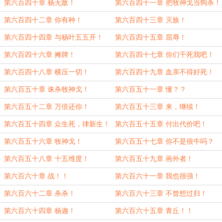
第六百四十章 杨无敌！
第六百四十一章 把牧神戈当狗杀！
第六百四十二章 你有种！
第六百四十三章 灭族！
第六百四十四章 与杨叶五五开！
第六百四十五章 屈辱！
第六百四十六章 摊牌！
第六百四十七章 你们干死我吧！
第六百四十八章 横压一切！
第六百四十九章 血亲不得好死！
第六百五十章 诛杀牧神戈！
第六百五十一章 懂？？
第六百五十二章 万倍还你！
第六百五十三章 来，继续！
第六百五十四章 众生死，律新生！
第六百五十五章 付出代价吧！
第六百五十六章 牧神戈！
第六百五十七章 你不是很牛吗？
第六百五十八章 十五维度！
第六百五十九章 画外者！
第六百六十章 战！！
第六百六十一章 我也很强！
第六百六十二章 杀杀！
第六百六十三章 不曾想过归！
第六百六十四章 杨迦！
第六百六十五章 青丘！！