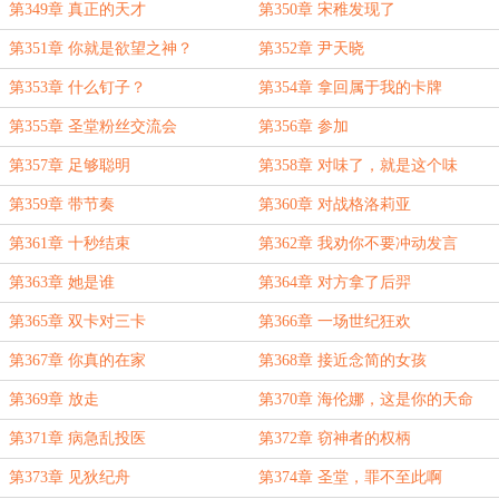
第349章 真正的天才
第350章 宋稚发现了
第351章 你就是欲望之神？
第352章 尹天晓
第353章 什么钉子？
第354章 拿回属于我的卡牌
第355章 圣堂粉丝交流会
第356章 参加
第357章 足够聪明
第358章 对味了，就是这个味
第359章 带节奏
第360章 对战格洛莉亚
第361章 十秒结束
第362章 我劝你不要冲动发言
第363章 她是谁
第364章 对方拿了后羿
第365章 双卡对三卡
第366章 一场世纪狂欢
第367章 你真的在家
第368章 接近念简的女孩
第369章 放走
第370章 海伦娜，这是你的天命
第371章 病急乱投医
第372章 窃神者的权柄
第373章 见狄纪舟
第374章 圣堂，罪不至此啊