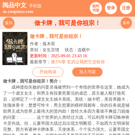
阅品中文
手机版
临时
登录
注册
书架
m.yuepinzw.com
做卡牌，我可是你祖宗！
返回
菜单
做卡牌，我可是你祖宗！
作者：孤木双
类别：女生言情
状态：连载中
更新时间：2025-09-01 23:43:16
最新章节：
第376章 玄武让我把它交给你
开始阅读
加入书架
做卡牌，我可是你祖宗！简介：
成神渡劫失败的问姜灵魂被劈到一个奇怪的世界在这里，她成为
了一个虐文女主，和男主有段要死要活的虐恋，原主被人殴打致死
后，还绑定了一个虐文女主抽卡系统。系统：抽卡吧，美容养颜卡，
玫瑰体香卡，楚楚可怜卡，男主想要的模样我都有，你的任务就是辅
助男主成为世界上最伟大的贤内助！曾经大杀四方看谁不爽提刀就揍
的问姜：…………这个世界的人类经过大战，可以利用卡牌召唤神兽
卡灵作战。但，云夏帝国大战过后出现文明断层，不如西方文明保留
完整。西方有诸神卡牌体系，天使体系，个个实力强大。云夏帝国文