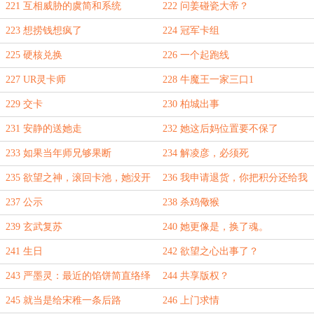
221 互相威胁的虞简和系统
222 问姜碰瓷大帝？
223 想捞钱想疯了
224 冠军卡组
225 硬核兑换
226 一个起跑线
227 UR灵卡师
228 牛魔王一家三口1
229 交卡
230 柏城出事
231 安静的送她走
232 她这后妈位置要不保了
233 如果当年师兄够果断
234 解凌彦，必须死
235 欲望之神，滚回卡池，她没开
236 我申请退货，你把积分还给我
玩笑
237 公示
238 杀鸡儆猴
239 玄武复苏
240 她更像是，换了魂。
241 生日
242 欲望之心出事了？
243 严墨灵：最近的馅饼简直络绎
244 共享版权？
不绝
245 就当是给宋稚一条后路
246 上门求情