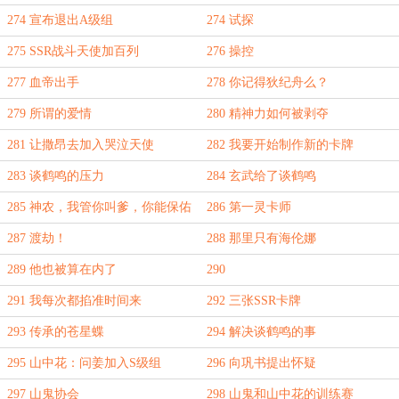
274 宣布退出A级组
274 试探
275 SSR战斗天使加百列
276 操控
277 血帝出手
278 你记得狄纪舟么？
279 所谓的爱情
280 精神力如何被剥夺
281 让撒昂去加入哭泣天使
282 我要开始制作新的卡牌
283 谈鹤鸣的压力
284 玄武给了谈鹤鸣
285 神农，我管你叫爹，你能保佑
286 第一灵卡师
我吗
287 渡劫！
288 那里只有海伦娜
289 他也被算在内了
290
291 我每次都掐准时间来
292 三张SSR卡牌
293 传承的苍星蝶
294 解决谈鹤鸣的事
295 山中花：问姜加入S级组
296 向巩书提出怀疑
297 山鬼协会
298 山鬼和山中花的训练赛