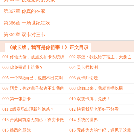
第367章 你真的在家
第366章 一场世纪狂欢
第365章 双卡对三卡
《做卡牌，我可是你祖宗！》正文目录
001 修仙大佬，被虐文抽卡系统绑
002 零蛋：我找错了宿主，天要亡
定
我
003 你免费送卡给我？
004 灵卡师检测
005 一个B级而已，也翻不出花啊
006 灵卡师论坛
007 阿姜，你这辈子都逃不出我的
008 你做出来，我就直播吃屎
手掌心
009 第一张新卡
010 双变卡牌，兔妖！
011 B级赛场出现新的绝杀？
012 快看我新老婆好不好看
013 @莫问前路无知己：双变卡做
014 系统的世界
出来了
015 熟悉的骂战
016 无能为力的年纪，遇见了这辈