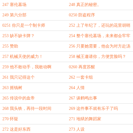
247 塞伦墓场
248 真正的秘密。
249 第六分部
0250 防盗程序
0251 你只是一个制卡师
252 上了年纪了，还玩的花里胡哨
253 缺不缺卡牌？
254 整个塞伦墓场，未来都会牢牢
记住海伦娜这个名字
255 赞助
256 只要她需要，他会为对方赴汤
蹈火
257 机械天使的威力！
258 械王邀请你，方便赏脸吗？
259 他不敢动手，我敢动啊
0260 再度苏醒
261 我只记得这个
262 一套卡组
263 摇钱树
264 人情
265 传说中的血帝
267 谈鹤鸣出事
268 我头铁，再待一段时间
269 这件事不就有乐子了吗
270 怀疑
271 地狱的舞蹈家
272 这是好东西
273 人设