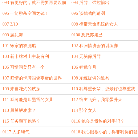
093 有更好的，就不需要再要以前
094 后羿：强控输出
的
095 一箭秒杀空间之镜！
096 谈鹤鸣的猜测
097 3/10
098 携带天命系统的女人
099 魔礼海
0100 想做苏妲己
101 宋家的双胞胎
102 和归情协会的训练赛
103 新卡牌对山中花有利
104 无脑保后羿
105 可惜问姜只有一个
106 嫦娥奔月
107 归情的卡牌很像零蛋的世界
108 系统提供的道具
109 来自花灼的试探
110 我尊重长辈，您最好也尊重我
111 我可能是即墨霄的女儿
112 宿主飞升，我零蛋升天
113 舅舅解凌彦？
114 那个女人
115 任务翻车跑路？
0116 她会是贵族的对手吗？
0117 人多晦气
0118 我心眼很小的，得罪我你们就