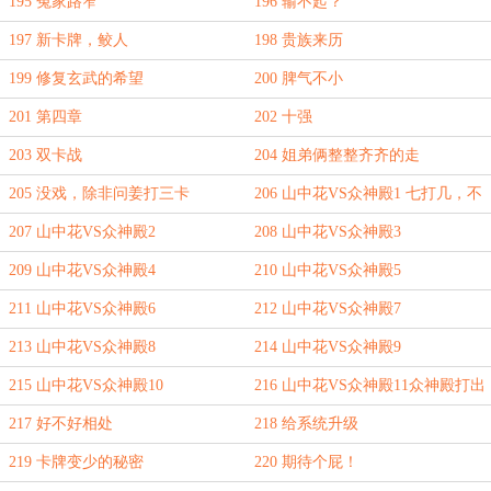
题
195 冤家路窄
196 输不起？
197 新卡牌，鲛人
198 贵族来历
199 修复玄武的希望
200 脾气不小
201 第四章
202 十强
203 双卡战
204 姐弟俩整整齐齐的走
205 没戏，除非问姜打三卡
206 山中花VS众神殿1 七打几，不
可能的胜利？
207 山中花VS众神殿2
208 山中花VS众神殿3
209 山中花VS众神殿4
210 山中花VS众神殿5
211 山中花VS众神殿6
212 山中花VS众神殿7
213 山中花VS众神殿8
214 山中花VS众神殿9
215 山中花VS众神殿10
216 山中花VS众神殿11众神殿打出
了GG
217 好不好相处
218 给系统升级
219 卡牌变少的秘密
220 期待个屁！