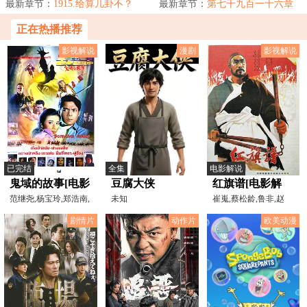
檀回到现代，发...
最新章节：
1915.给算几卦不？
人不长眼非要找...
最新章节：
第七千九百一十六章
都要气笑了
正在热播推荐
影视解说
漫剧
影视解说
已完结
全集
电影解说
鬼域的故事[电影
豆腐大侠
红旗谱[电影解
解说]
范继尧,杨宝玲,郑浩南,
未知
说]
崔嵬,蔡松龄,鲁非,赵
高飞,方中信,邵音音
联,俞平
剧情片
动作片
欧美动漫