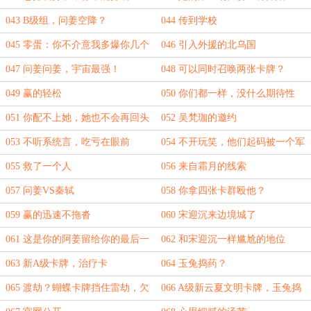
043 B级组，问姜空降？
044 传到学校
045 零蛋：你不介意我多爆你几个
046 引入外援的北乌国
黑料吧？
047 问姜问姜，宇宙最强！
048 可以同时召唤两张卡牌？
049 赢的轻松
050 你们都一样，没什么期待性
051 你配不上她，她也不会再回头
052 吴梵珈的邀约
053 不听系统言，吃亏在眼前
054 不开玩笑，他们起码被一个军
团围攻了
055 救了一个人
056 来自霜月的线索
057 问姜VS秦轼
058 你拿四张卡群殴他？
059 赢的迅速不拖沓
060 宋迎沉来边境城了
061 这是你的阿姜留给你的最后一
062 和宋迎沉一样尴尬的地位
面
063 新A级卡牌，治疗卡
064 玉兔捣药？
065 渡劫？蝴蝶卡牌挡住雷劫，欠
066 A级新云夏文明卡牌，玉兔捣