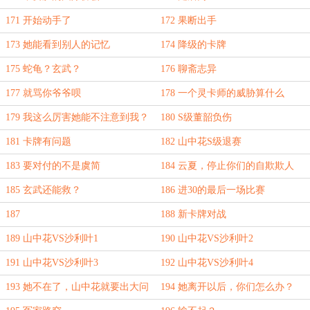
171 开始动手了
172 果断出手
173 她能看到别人的记忆
174 降级的卡牌
175 蛇龟？玄武？
176 聊斋志异
177 就骂你爷爷呗
178 一个灵卡师的威胁算什么
179 我这么厉害她能不注意到我？
180 S级董韶负伤
181 卡牌有问题
182 山中花S级退赛
183 要对付的不是虞简
184 云夏，停止你们的自欺欺人
吧。
185 玄武还能救？
186 进30的最后一场比赛
187
188 新卡牌对战
189 山中花VS沙利叶1
190 山中花VS沙利叶2
191 山中花VS沙利叶3
192 山中花VS沙利叶4
193 她不在了，山中花就要出大问
194 她离开以后，你们怎么办？