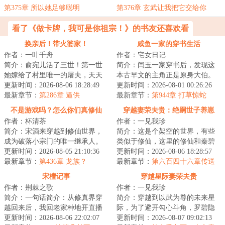
第375章 所以她足够聪明
第376章 玄武让我把它交给你
看了《做卡牌，我可是你祖宗！》的书友还喜欢看
换亲后！带火婆家！
咸鱼一家的穿书生活
作者：一叶千舟
作者：宅女日记
简介：俞宛儿活了三世！第一世
简介：闫玉一家穿书后，发现这
她嫁给了村里唯一的屠夫，天天
本古早文的主角正是原身大伯。
能够吃到肉，最后这名屠夫还成
更新时间：2026-08-06 18:28:49
他们是扒着大伯喝血，早早被分
更新时间：2026-08-01 00:26:26
为了人人羡慕的...
最新章节：
第286章 逼供
家，在全文末尾...
最新章节：
第944章 打草惊蛇
不是游戏吗？怎么你们真修仙
穿越妻荣夫贵：绝嗣世子养崽
作者：杯清茶
作者：一见我珍
啊！
简介：宋酒来穿越到修仙世界，
简介：这是个架空的世界，有些
成为破落小宗门的唯一继承人。
类似于修仙，这里的修仙和秦碧
没钱没灵石没资源，狗看了都嫌
更新时间：2026-08-05 21:10:36
已知的完全不一样，这个世界以
更新时间：2026-08-06 18:28:57
弃的贫穷。好在...
最新章节：
第436章 龙族？
福气、气运为主...
最新章节：
第六百四十六章传送
灵茶树
宋檀记事
穿越星际妻荣夫贵
作者：荆棘之歌
作者：一见我珍
简介：一句话简介：从修真界穿
简介：穿越到以武为尊的未来星
越回来后，我回老家种地开直播
际，为了避开勾心斗角，罗碧隐
卖菜了！修成金丹渡劫失败的宋
更新时间：2026-08-06 22:02:07
瞒了自己觉醒异能的事。谁知有
更新时间：2026-08-07 09:02:13