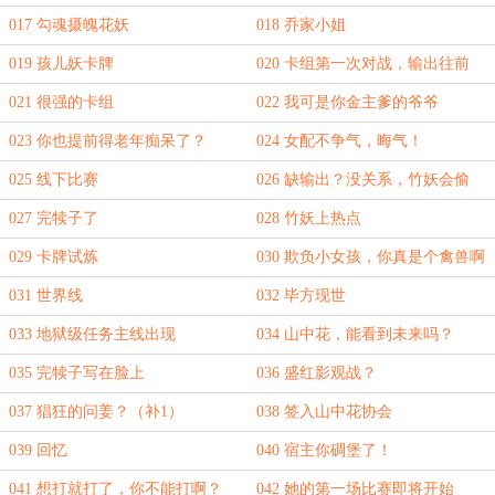
子想要守护的第二个女人
017 勾魂摄魄花妖
018 乔家小姐
019 孩儿妖卡牌
020 卡组第一次对战，输出往前
站，你会不会玩？
021 很强的卡组
022 我可是你金主爹的爷爷
023 你也提前得老年痴呆了？
024 女配不争气，晦气！
025 线下比赛
026 缺输出？没关系，竹妖会偷
027 完犊子了
028 竹妖上热点
029 卡牌试炼
030 欺负小女孩，你真是个禽兽啊
031 世界线
032 毕方现世
033 地狱级任务主线出现
034 山中花，能看到未来吗？
035 完犊子写在脸上
036 盛红影观战？
037 猖狂的问姜？（补1）
038 签入山中花协会
039 回忆
040 宿主你碉堡了！
041 想打就打了，你不能打啊？
042 她的第一场比赛即将开始