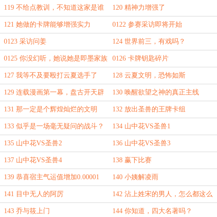
不会有好日子过。
119 不给点教训，不知道这家是谁
120 精神力增强了
在做主
121 她做的卡牌能够增强实力
0122 参赛采访即将开始
0123 采访问姜
124 世界前三，有戏吗？
0125 你没幻听，她说她是即墨家族
0126 卡牌钥匙碎片
继承人
127 我等不及要殴打云夏选手了
128 云夏文明，恐怖如斯
129 连载漫画第一幕，盘古开天辟
130 唤醒欲望之神的真正主线
地
131 那一定是个辉煌灿烂的文明
132 放出圣兽的王牌卡组
133 似乎是一场毫无疑问的战斗？
134 山中花VS圣兽1
135 山中花VS圣兽2
136 山中花VS圣兽3
137 山中花VS圣兽4
138 赢下比赛
139 恭喜宿主气运值增加0.00001
140 小姨解凌雨
141 目中无人的阿厉
142 沾上姓宋的男人，怎么都这么
晦气
143 乔与筱上门
144 你知道，四大名著吗？