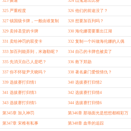
沉
323 撕逼
324 山鬼退出比赛
325 严重程度
326 他们的前途没了？
327 镇国级卡牌，一般由谁复制
328 想要加百列吗？
329 卖掉圣堂的卡牌
330 海伦娜需要重出江湖
331 卖给神罚的双变卡
332 复制一个叫做海伦娜的人偶
333 加百列能弄到，米迦勒呢？
334 自己的卡牌也被卖了
335 先消灭自己人是吧？
336 救下郑勋
337 你不怀疑尹天晓吗？
338 著名豪门爱恨情仇？
339 选拔赛打归情1
340 选拔赛打归情2
341 选拔赛打归情3
342 选拔赛打归情4
343 选拔赛打归情5
344 选拔赛打归情6
第345章 加入神罚
第346章 那场面光是想想都精彩万
分
第347章 宋稚有私事
第348章 血帝的追踪