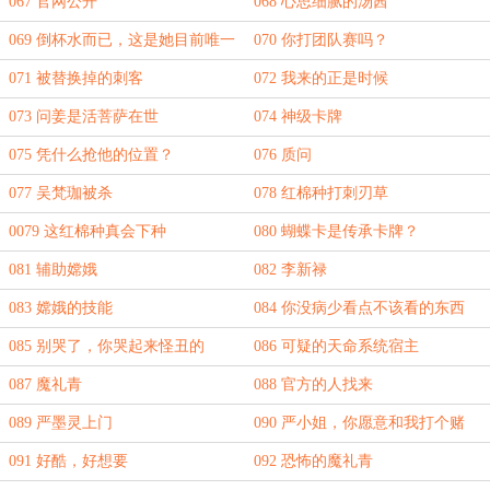
下因果
药！
067 官网公开
068 心思细腻的汤茜
069 倒杯水而已，这是她目前唯一
070 你打团队赛吗？
能做好的一件事
071 被替换掉的刺客
072 我来的正是时候
073 问姜是活菩萨在世
074 神级卡牌
075 凭什么抢他的位置？
076 质问
077 吴梵珈被杀
078 红棉种打刺刃草
0079 这红棉种真会下种
080 蝴蝶卡是传承卡牌？
081 辅助嫦娥
082 李新禄
083 嫦娥的技能
084 你没病少看点不该看的东西
085 别哭了，你哭起来怪丑的
086 可疑的天命系统宿主
087 魔礼青
088 官方的人找来
089 严墨灵上门
090 严小姐，你愿意和我打个赌
吗？
091 好酷，好想要
092 恐怖的魔礼青