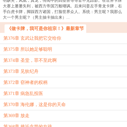
明缺失，凤凰，真龙，传闻中的四圣兽等等皆不见踪影。在世界卡牌
大赛上屡屡失利，被西方帝国万般嘲讽。后来问姜左手青龙卡牌，右
手白虎卡牌，脚踩西方诸国，打脸世界众人。系统：男主呢？我那么
大一个男主呢？（男主抽卡抽出来）...
《做卡牌，我可是你祖宗！》最新章节
第376章 玄武让我把它交给你
第375章 所以她足够聪明
第374章 圣堂，罪不至此啊
第373章 见狄纪舟
第372章 窃神者的权柄
第371章 病急乱投医
第370章 海伦娜，这是你的天命
第369章 放走
第368章 接近念简的女孩