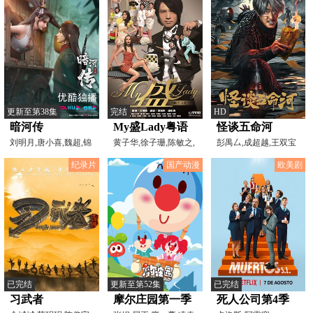
更新至第38集
完结
HD
暗河传
My盛Lady粤语
怪谈五命河
刘明月,唐小喜,魏超,锦
黄子华,徐子珊,陈敏之,
彭禺厶,成超越,王双宝
鲤,乔诗语
阮兆祥,江美仪,高海
纪录片
国产动漫
欧美剧
已完结
更新至第52集
已完结
习武者
摩尔庄园第一季
死人公司第4季