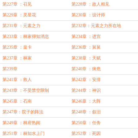
第227章 ：召见
第228章 ：故人相见
第229章 ：灵星花
第230章 ：设计师
第231章 ：元素之力
第232章：元素之力所在地
第233章 ：林家得知消息
第234章 ：进宫
第235章 ：皇卡
第236章 ：舅舅
第237章 ：林家
第238章 ：天赋
第239章
第240章 ：病危
第241章 ：救人
第242章 ：安排
第243章 ：不受禁空限制
第244章 ：神识
第245章 ：石南
第246章 ：大阵
第247章：院子的阵法
第248章 ：叙旧
第249章 ：林府热闹
第250章 ：任务
第251章 ：林知水上门
第252章 ：死因