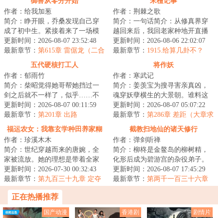
御兽从零分开始
宋檀记事
作者：给我加葱
作者：荆棘之歌
简介：睁开眼，乔桑发现自己穿
简介：一句话简介：从修真界穿
成了初中生。紧接着来了一场模
越回来后，我回老家种地开直播
拟考。毕业她怕了吗？她怕
更新时间：2026-08-07 23:52:48
卖菜了！修成金丹渡劫失败的宋
更新时间：2026-08-06 22:02:07
了……这考的都什么...
最新章节：
第615章 雷倨龙（二合
檀回到现代，发...
最新章节：
1915.给算几卦不？
一）
五代硬核打工人
将作妖
作者：郁雨竹
作者：寒武记
简介：柴昭觉得她哥帮她挡过一
简介：姜羡宝为搜寻害亲真凶，
剑之后就不一样了，似乎……不
魂穿妖孽横生的大景朝。谁料这
是他了。他总会说些郑先生都没
更新时间：2026-08-07 00:11:59
里破案，不看证据，只靠卦师！
更新时间：2026-08-07 05:07:22
听过的，她听起...
最新章节：
第201章 出路
这不巧了嘛？！...
最新章节：
第286章 差距（大章求
月票）
福运农女：我靠玄学种田养家糊
截教扫地仙的诸天修行
作者：珍溪木木
作者：弹剑听禅
口
简介：世纪穿越而来的唐婉，全
简介：柳柊是金鳌岛的柳树精，
家被流放。她的理想是带着全家
化形后成为碧游宫的杂役弟子。
去致富，从此山高水长，远离朝
更新时间：2026-07-30 00:32:43
实际上，柳柊是杨眉大仙的后
更新时间：2026-08-07 17:45:29
堂恩怨。只是理...
最新章节：
第九百三十九章 定夺
裔，具有变异的时...
最新章节：
第两千一百三十六章
神仙炮灰11
正在热播推荐
国产动漫
香港剧
剧情片