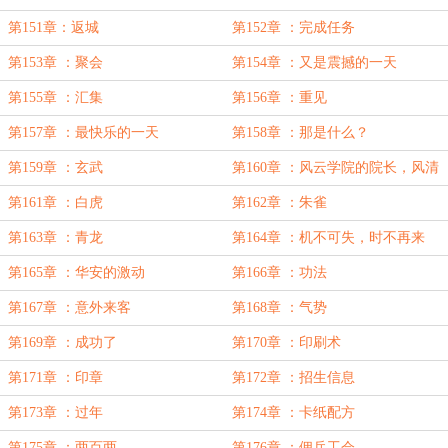
第151章：返城
第152章 ：完成任务
第153章 ：聚会
第154章 ：又是震撼的一天
第155章 ：汇集
第156章 ：重见
第157章 ：最快乐的一天
第158章 ：那是什么？
第159章 ：玄武
第160章 ：风云学院的院长，风清
第161章 ：白虎
第162章 ：朱雀
第163章 ：青龙
第164章 ：机不可失，时不再来
第165章 ：华安的激动
第166章 ：功法
第167章 ：意外来客
第168章 ：气势
第169章 ：成功了
第170章 ：印刷术
第171章 ：印章
第172章 ：招生信息
第173章 ：过年
第174章 ：卡纸配方
第175章 ：两百两
第176章 ：佣兵工会