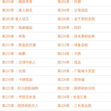
第201章 ：吸收兽骨
第202章 ：交易
第203章 ：家人相见
第204章 ：父母成圣
第205章 食人花王
第206章 ：盒子里的东西
第207章 ：陆家崛起
第208章 ：回归
第209章 ：有客
第210章 ：排名赛的由来
第211章 ：阵盘的归属
第212章 ：准备启程
第213章 ：鲲鹏
第214章 ：大阵
第215章 ：沙漠中的人
第216章 ：抵达
第217章 ：击退
第218章 ：广陵城卡灵堂
第219章 ：卡牌奖励
第220章 ：荣华城
第221章：巨大的防御阵
第222章 ：国师府的分部
第223章 ：学部五长老
第224章：长老汇集
第225章：国师府的主人
第226章 ：三长老会面