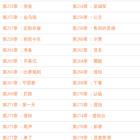
第253章 ：突发
第254章 ：皇城军
第255章 ：金乌现
第256章 ：公主
第257章 ：定制衣服
第258章 ：鲁班的灵感
第259章 ：前世今生
第260章 ：示警
第261章 ：准备
第262章 ：灵衣
第263章 ：开幕式
第264章 ：耀眼
第265章 ：比赛规则
第266章 ：渡劫
第267章：守擂赛
第268章 ：下毒
第269章 ：拦路
第270章 ：认输
第271章：第一天
第272章 ：渡劫
第273章 ：渡劫
第274章：渡劫台
第275章 ：尾声
第276章 ：新赛
第277章 ：来了
第278章 ：灵都兽潮