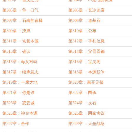
第305章 ：争一口气
第306章 ：玄冰龙蚕
第307章 ：石南的选择
第308章 ：道基石
第309章 ：抉择
第310章 ：公布
第311章 ：恢复本源
第312章 ：手札信息
第313章 ：确认
第314章 ：父母回都
第315章：母女对峙
第316章 ：宝灵阁
第317章 ：继承意志
第318章 ：本源载体
第319章：一席之地
第320章：离开灵都
第321章 ：你是谁
第322章 ：围杀
第323章 ：凌云城
第324章 ：灵石
第325章：神金本源
第326章 ：两家协议
第327章：合作
第328章 ：天垒战场