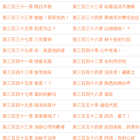
第三百三十一章 既往不咎
第三百三十二章 站着说话不腰疼
第三百三十三章 惨败！双双负伤！
第三百三十四章 斯德哥尔摩综合症
第三百三十五章 刻意为之？
第三百三十六章 以德报怨！？
第三百三十七章 三司重审
第三百三十八章 林十安的行踪
第三百三十九章 你，就是他的退
第三百四十章 心中有鬼！
路！
第三百四十一章 情敌见面
第三百四十二章 全封闭空间
第三百四十三章 狭管效应
第三百四十四章 浣衣房！藏匿之
地！
第三百四十五章 救星！？
第三百四十六章 熟悉的脚步声
第三百四十七章 最好的解法
第三百四十八章 接应
第三百四十九章 陆淮的算计
第三百五十章 越俎代庖
第三百五十一章 老家被端了！
第三百五十二章 武功，废了！
第三百五十三章 顶级心理判断者
第三百五十四章 此招虽险，胜算却
大！
第三百五十五章 治标不治本
第三百五十六章 阿清，你的心好