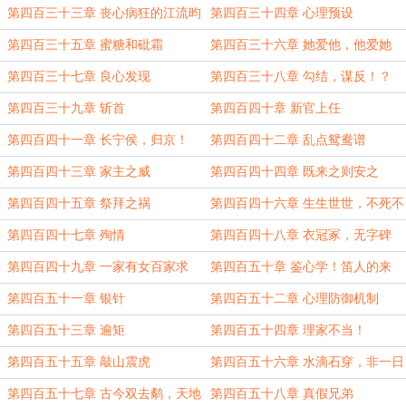
第四百三十三章 丧心病狂的江流昀
第四百三十四章 心理预设
第四百三十五章 蜜糖和砒霜
第四百三十六章 她爱他，他爱她
第四百三十七章 良心发现
第四百三十八章 勾结，谋反！？
第四百三十九章 斩首
第四百四十章 新官上任
第四百四十一章 长宁侯，归京！
第四百四十二章 乱点鸳鸯谱
第四百四十三章 家主之威
第四百四十四章 既来之则安之
第四百四十五章 祭拜之祸
第四百四十六章 生生世世，不死不
休！
第四百四十七章 殉情
第四百四十八章 衣冠冢，无字碑
第四百四十九章 一家有女百家求
第四百五十章 鉴心学！笛人的来
历！
第四百五十一章 银针
第四百五十二章 心理防御机制
第四百五十三章 逾矩
第四百五十四章 理家不当！
第四百五十五章 敲山震虎
第四百五十六章 水滴石穿，非一日
之功
第四百五十七章 古今双去鹬，天地
第四百五十八章 真假兄弟