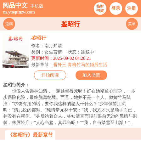
阅品中文
手机版
临时
登录
注册
书架
m.yuepinzw.com
鉴昭行
返回
菜单
鉴昭行
作者：南月知清
类别：女生言情
状态：连载中
更新时间：2025-09-02 04:28:21
最新章节：
番外三 青梅竹马的婚后生活
开始阅读
加入书架
鉴昭行简介：
也没人告诉林知清，一穿越就得死呀！好在她精通心理学，一步
步遇险化险，最终脱离绝境。而且，她并不是一个人。傲娇竹马陆
淮：“求饶有用的话，要你我这样的恶人干什么？”少年侯爵江流
昀：“清儿说的都对。”纯情堂兄林十安：“我，我方才只是顺手而已，
并没有在帮你。”身后站着众人，林知清直面眼前眼前无边的黑暗与荆
棘，朱唇轻启：“人心当鉴，其罪当昭！”“我，自当踏雪至山巅！”...
《鉴昭行》最新章节