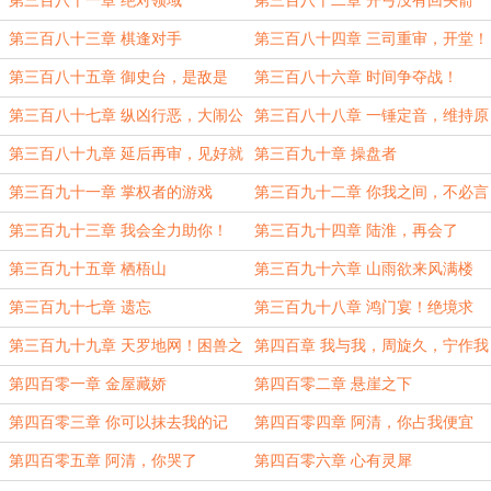
第三百八十一章 绝对领域
第三百八十二章 开弓没有回头箭
第三百八十三章 棋逢对手
第三百八十四章 三司重审，开堂！
第三百八十五章 御史台，是敌是
第三百八十六章 时间争夺战！
友？
第三百八十七章 纵凶行恶，大闹公
第三百八十八章 一锤定音，维持原
堂！
判！
第三百八十九章 延后再审，见好就
第三百九十章 操盘者
收
第三百九十一章 掌权者的游戏
第三百九十二章 你我之间，不必言
谢！
第三百九十三章 我会全力助你！
第三百九十四章 陆淮，再会了
第三百九十五章 栖梧山
第三百九十六章 山雨欲来风满楼
第三百九十七章 遗忘
第三百九十八章 鸿门宴！绝境求
生！
第三百九十九章 天罗地网！困兽之
第四百章 我与我，周旋久，宁作我
斗！
第四百零一章 金屋藏娇
第四百零二章 悬崖之下
第四百零三章 你可以抹去我的记
第四百零四章 阿清，你占我便宜
忆，但抹不去我的心跳
第四百零五章 阿清，你哭了
第四百零六章 心有灵犀