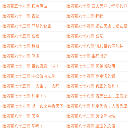
一轻航
第四百五十九章 糕点风波
第四百六十章 匹夫无罪，怀璧其罪
第四百六十一章 露馅
第四百六十二章 蚂蚁
第四百六十三章 严鹬的秘密
第四百六十四章 远在天边，近在眼
前
第四百六十五章 宫宴
第四百六十六章 宫妃
第四百六十七章 舞姬
第四百六十八章 请恕臣女不能从
命！
第四百六十九章 俘虏
第四百七十章 生死博弈
第四百七十一章 臣女愿意一试！
第四百七十二章 优越感陷阱
第四百七十三章 中心偏向法则
第四百七十四章 薛定谔的猫
第四百七十五章 一念生，一念死
第四百七十六章 真正的胜利！
第四百七十七章 和亲！？
第四百七十八章 既无公主，王侯之
女亦可！
第四百七十九章 以一女之嫁换天下
第四百八十章 和亲为表，人质为里
太平！
第四百八十一章 民声
第四百八十二章 舆论导向性
第四百八十三章 掌嘴！
第四百八十四章 皇室的态度