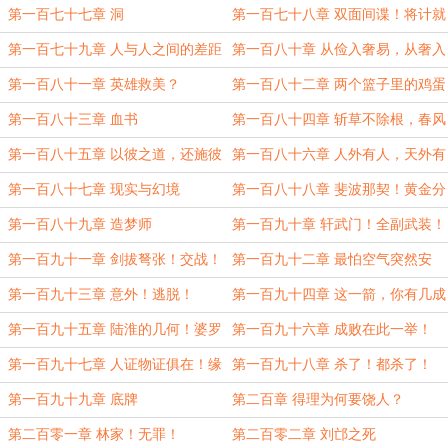
第一百七十七章 洞
第一百七十八章 双面间谍！将计就
计！
第一百七十九章 人与人之间的差距
第一百八十章 从俭入奢易，从奢入
俭难
第一百八十一章 英雄救美？
第一百八十二章 两个篮子里的鸡蛋
第一百八十三章 血书
第一百八十四章 斩草不除根，春风
吹又生
第一百八十五章 以彼之道，还施彼
第一百八十六章 人外有人，天外有
身
天
第一百八十七章 现实与幻境
第一百八十八章 斐波那契！黄金分
割数列！
第一百八十九章 造梦师
第一百九十章 轩武门！全副武装！
第一百九十一章 剑拔弩张！交战！
第一百九十二章 最怕空气突然安
静！
第一百九十三章 意外！逃脱！
第一百九十四章 这一箭，你有几成
把握？
第一百九十五章 陆淮的几何！婆罗
第一百九十六章 成败在此一举！
摩笈多模型！
第一百九十七章 人证物证俱在！缘
第一百九十八章 杀了！都杀了！
何要等？
第一百九十九章 底牌
第二百章 得理为何要饶人？
第二百零一章 林家！无罪！
第二百零二章 刘邙之死