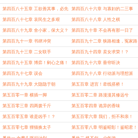
第四百八十五章 工欲善其事，必先
第四百八十六章 与寡妇的二三事
利其器
第四百八十七章 哀民生之多艰
第四百八十八章 人性之棋
第四百八十九章 舍小家，保大义？
第四百九十章 不会再有那一日了
第四百九十一章 书肆冲突
第四百九十二章 狭路相逢，冤家路
窄
第四百九十三章 二女联手
第四百九十四章 卖女求荣！？
第四百九十五章 博弈！剜心之痛！
第四百九十六章 垂帘听决
第四百九十七章 误会
第四百九十八章 行动派与理想派
第四百九十九章 大隐隐于朝
第五百章 进宫！牵线搭桥！
第五百零一章 横插一脚
第五百零二章 路漫漫其修远兮
第五百零三章 四两拨千斤
第五百零四章 诡异的香味
第五百零五章 谁是凶手！？
第五百零六章 我们，拒不和亲！
第五百零七章 狸猫换太子
第五百零八章 明鉴昭彰！鉴昭君！
（大结局）