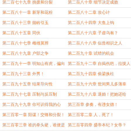
第二百七十九章 挑拨和分裂
第二百八十章 细节决定成败
第二百八十一章 新芽和花粉
第二百八十二章 攻心计
第二百八十三章 抛砖引玉
第二百八十四章 大鱼上钩
第二百八十五章 同伙
第二百八十六章 子虚乌有？
第二百八十七章 雌雄莫辨
第二百八十八章 似曾相识之人
第二百八十九章 户部之争
第二百九十章 试错的机会
第二百九十一章 明知山有虎，偏向
第二百九十二章 自揭伤疤，拉拢人
虎山行
心！
第二百九十三章 外男！
第二百九十四章 偷梁换柱
第二百九十五章 结果导向性
第二百九十六章 世间男儿多薄幸
第二百九十七章 压制与反压制
第二百九十八章 退婚！把她还给
我！
第二百九十九章 你可识得我的心
第三百章 参奏，有违女德！
跳？
第三百零一章 阳谋！交锋和分裂！
第三百零二章 人，死了！
第三百零三章 谁的拳头硬，谁便是
第三百零四章 盛帝本纪？女帝？