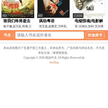
HD
HD
已完结
致我们终将逝去
疯劫粤语
电锯惊魂[电影解
的青春【影视解
杨子姗,赵又廷,韩庚,江
张艾嘉,赵雅芝,万梓良,
说]
雷·沃纳尔,加利·艾尔维
疏影,刘雅瑟,张瑶,包
李海淑,徐少强,林子
斯,丹尼·格洛弗,
说】
书名：
本站若有图片广告属于第三方接入，非本站所为，广告内容与本站无关，不代表
本站立场，请谨慎阅读。
Copyright © 2020 阅品中文 All Rights Reserved.kk
SiteMap