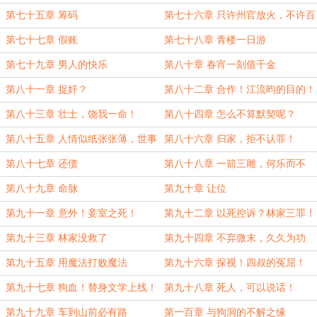
第七十五章 筹码
第七十六章 只许州官放火，不许百
姓点灯
第七十七章 假账
第七十八章 青楼一日游
第七十九章 男人的快乐
第八十章 春宵一刻值千金
第八十一章 捉奸？
第八十二章 合作！江流昀的目的！
第八十三章 壮士，饶我一命！
第八十四章 怎么不算默契呢？
第八十五章 人情似纸张张薄，世事
第八十六章 归家，拒不认罪！
如棋局局新
第八十七章 还债
第八十八章 一箭三雕，何乐而不
为？
第八十九章 命脉
第九十章 让位
第九十一章 意外！妾室之死！
第九十二章 以死控诉？林家三罪！
第九十三章 林家没救了
第九十四章 不弃微末，久久为功
第九十五章 用魔法打败魔法
第九十六章 探视！四叔的冤屈！
第九十七章 狗血！替身文学上线！
第九十八章 死人，可以说话！
第九十九章 车到山前必有路
第一百章 与狗洞的不解之缘