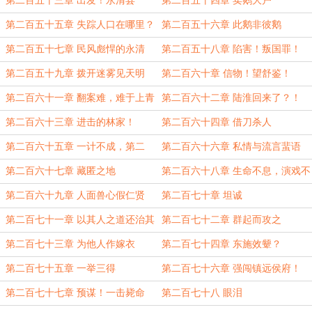
第二百五十三章 出发！永清县
第二百五十四章 卖鹅大户
第二百五十五章 失踪人口在哪里？
第二百五十六章 此鹅非彼鹅
第二百五十七章 民风彪悍的永清
第二百五十八章 陷害！叛国罪！
第二百五十九章 拨开迷雾见天明
第二百六十章 信物！望舒鉴！
第二百六十一章 翻案难，难于上青
第二百六十二章 陆淮回来了？！
天！
第二百六十三章 进击的林家！
第二百六十四章 借刀杀人
第二百六十五章 一计不成，第二
第二百六十六章 私情与流言蜚语
计！
第二百六十七章 藏匿之地
第二百六十八章 生命不息，演戏不
止
第二百六十九章 人面兽心假仁贤
第二百七十章 坦诚
第二百七十一章 以其人之道还治其
第二百七十二章 群起而攻之
人之身
第二百七十三章 为他人作嫁衣
第二百七十四章 东施效颦？
第二百七十五章 一举三得
第二百七十六章 强闯镇远侯府！
第二百七十七章 预谋！一击毙命
第二百七十八 眼泪