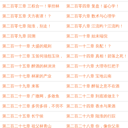
第二百零三章 三权合一！掌控林
第二百零四章 复盘！鉴心学！
家！
第二百零五章 天方夜谭！？
第二百零六章 数术与心理学
第二百零七章 陆淮，别走！
第二百零八章 江流昀？江流昀！
第二百零九章 回溯
第二百一十章 始末端倪
第二百一十一章 大盛的规则
第二百一十二章 良配！？
第二百一十三章 玉笛何须怨玉玦，
第二百一十四章 真相！碧落之死！
合欢不入王侯家
第二百一十五章 醉酒的林泱泱
第二百一十六章 大理寺扛把子
第二百一十七章 林家的产业
第二百一十八章 宝地云南
第二百一十九章 来客
第二百二十章 醉翁之意不在酒
第二百二十一章 广撒网，多敛鱼
第二百二十二章 到底谁做主？
第二百二十三章 多劳多得，不劳不
第二百二十四章 香水与果酒
得
第二百二十五章 长宁侯
第二百二十六章 陆淮的行踪
第二百二十七章 祖父林青山
第二百二十八章 你，像你父亲