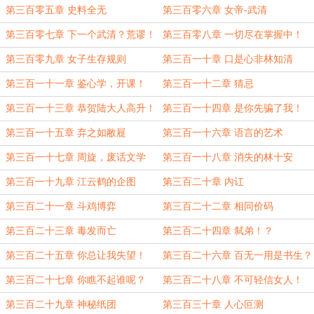
天理！
第三百零五章 史料全无
第三百零六章 女帝-武清
第三百零七章 下一个武清？荒谬！
第三百零八章 一切尽在掌握中！
第三百零九章 女子生存规则
第三百一十章 口是心非林知清
第三百一十一章 鉴心学，开课！
第三百一十二章 猜忌
第三百一十三章 恭贺陆大人高升！
第三百一十四章 是你先骗了我！
第三百一十五章 弃之如敝屣
第三百一十六章 语言的艺术
第三百一十七章 周旋，废话文学
第三百一十八章 消失的林十安
第三百一十九章 江云鹤的企图
第三百二十章 内讧
第三百二十一章 斗鸡博弈
第三百二十二章 相同价码
第三百二十三章 毒发而亡
第三百二十四章 弑弟！？
第三百二十五章 你总让我失望！
第三百二十六章 百无一用是书生？
第三百二十七章 你瞧不起谁呢？
第三百二十八章 不可轻信女人！
第三百二十九章 神秘纸团
第三百三十章 人心叵测