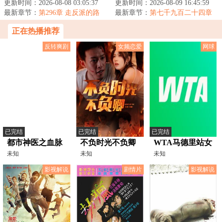
出从来都是死局。想打破死局，
更新时间：2026-08-08 03:05:37
瞒了自己觉醒异能的事。谁知有
更新时间：2026-08-09 16:45:59
要么有挂，要...
最新章节：
第296章 走反派的路
人不长眼非要找...
最新章节：
第七千九百二十四章
怎么这么好啊
正在热播推荐
反转爽剧
女频恋爱
网球
已完结
已完结
已完结
都市神医之血脉
不负时光不负卿
WTA马德里站女
觉醒
未知
未知
单第二轮 本西奇
未知
2-0陶森20250424
影视解说
剧情片
影视解说