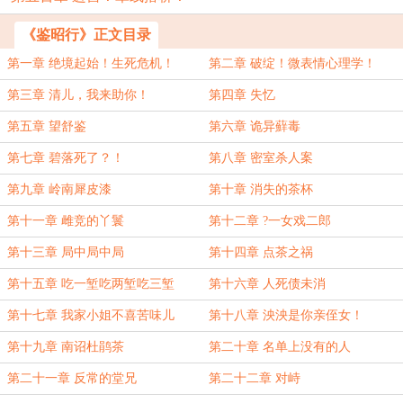
《鉴昭行》正文目录
第一章 绝境起始！生死危机！
第二章 破绽！微表情心理学！
第三章 清儿，我来助你！
第四章 失忆
第五章 望舒鉴
第六章 诡异蘚毒
第七章 碧落死了？！
第八章 密室杀人案
第九章 岭南犀皮漆
第十章 消失的茶杯
第十一章 雌竞的丫鬟
第十二章 ?一女戏二郎
第十三章 局中局中局
第十四章 点茶之祸
第十五章 吃一堑吃两堑吃三堑
第十六章 人死债未消
第十七章 我家小姐不喜苦味儿
第十八章 泱泱是你亲侄女！
第十九章 南诏杜鹃茶
第二十章 名单上没有的人
第二十一章 反常的堂兄
第二十二章 对峙