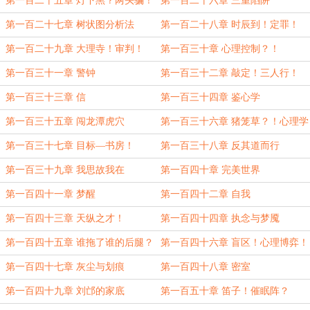
第一百二十五章 灯下黑？两头骗！
第一百二十六章 三重陷阱
第一百二十七章 树状图分析法
第一百二十八章 时辰到！定罪！
第一百二十九章 大理寺！审判！
第一百三十章 心理控制？！
第一百三十一章 警钟
第一百三十二章 敲定！三人行！
第一百三十三章 信
第一百三十四章 鉴心学
第一百三十五章 闯龙潭虎穴
第一百三十六章 猪笼草？！心理学
高手！
第一百三十七章 目标—书房！
第一百三十八章 反其道而行
第一百三十九章 我思故我在
第一百四十章 完美世界
第一百四十一章 梦醒
第一百四十二章 自我
第一百四十三章 天纵之才！
第一百四十四章 执念与梦魇
第一百四十五章 谁拖了谁的后腿？
第一百四十六章 盲区！心理博弈！
第一百四十七章 灰尘与划痕
第一百四十八章 密室
第一百四十九章 刘邙的家底
第一百五十章 笛子！催眠阵？