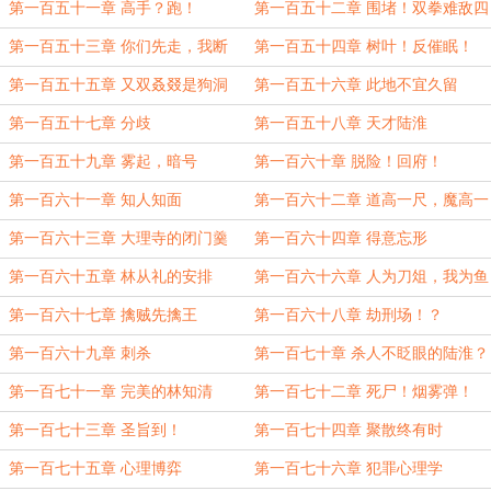
第一百五十一章 高手？跑！
第一百五十二章 围堵！双拳难敌四
手
第一百五十三章 你们先走，我断
第一百五十四章 树叶！反催眠！
后！
第一百五十五章 又双叒叕是狗洞
第一百五十六章 此地不宜久留
第一百五十七章 分歧
第一百五十八章 天才陆淮
第一百五十九章 雾起，暗号
第一百六十章 脱险！回府！
第一百六十一章 知人知面
第一百六十二章 道高一尺，魔高一
丈
第一百六十三章 大理寺的闭门羹
第一百六十四章 得意忘形
第一百六十五章 林从礼的安排
第一百六十六章 人为刀俎，我为鱼
肉
第一百六十七章 擒贼先擒王
第一百六十八章 劫刑场！？
第一百六十九章 刺杀
第一百七十章 杀人不眨眼的陆淮？
第一百七十一章 完美的林知清
第一百七十二章 死尸！烟雾弹！
第一百七十三章 圣旨到！
第一百七十四章 聚散终有时
第一百七十五章 心理博弈
第一百七十六章 犯罪心理学