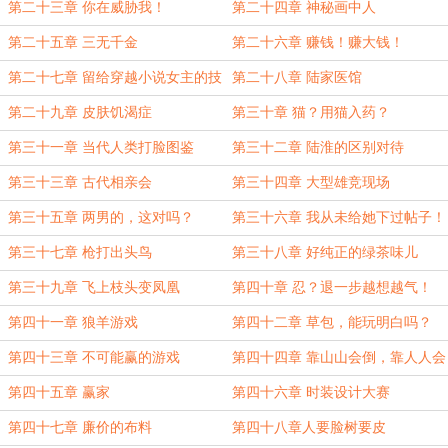
第二十三章 你在威胁我！
第二十四章 神秘画中人
第二十五章 三无千金
第二十六章 赚钱！赚大钱！
第二十七章 留给穿越小说女主的技
第二十八章 陆家医馆
能不多了
第二十九章 皮肤饥渴症
第三十章 猫？用猫入药？
第三十一章 当代人类打脸图鉴
第三十二章 陆淮的区别对待
第三十三章 古代相亲会
第三十四章 大型雄竞现场
第三十五章 两男的，这对吗？
第三十六章 我从未给她下过帖子！
第三十七章 枪打出头鸟
第三十八章 好纯正的绿茶味儿
第三十九章 飞上枝头变凤凰
第四十章 忍？退一步越想越气！
第四十一章 狼羊游戏
第四十二章 草包，能玩明白吗？
第四十三章 不可能赢的游戏
第四十四章 靠山山会倒，靠人人会
跑
第四十五章 赢家
第四十六章 时装设计大赛
第四十七章 廉价的布料
第四十八章人要脸树要皮