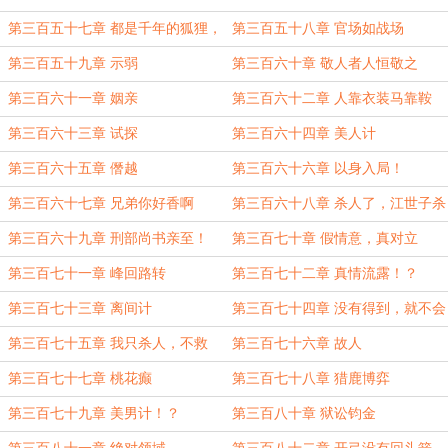
狠！
第三百五十七章 都是千年的狐狸，
第三百五十八章 官场如战场
玩什么聊斋？
第三百五十九章 示弱
第三百六十章 敬人者人恒敬之
第三百六十一章 姻亲
第三百六十二章 人靠衣装马靠鞍
第三百六十三章 试探
第三百六十四章 美人计
第三百六十五章 僭越
第三百六十六章 以身入局！
第三百六十七章 兄弟你好香啊
第三百六十八章 杀人了，江世子杀
人了！
第三百六十九章 刑部尚书亲至！
第三百七十章 假情意，真对立
第三百七十一章 峰回路转
第三百七十二章 真情流露！？
第三百七十三章 离间计
第三百七十四章 没有得到，就不会
失去
第三百七十五章 我只杀人，不救
第三百七十六章 故人
人！
第三百七十七章 桃花癫
第三百七十八章 猎鹿博弈
第三百七十九章 美男计！？
第三百八十章 狱讼钧金