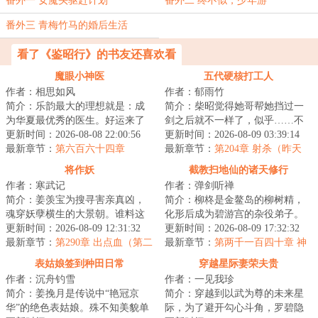
番外一 女魔头驱赶计划
番外二 终不似，少年游
番外三 青梅竹马的婚后生活
看了《鉴昭行》的书友还喜欢看
魔眼小神医
五代硬核打工人
作者：相思如风
作者：郁雨竹
简介：乐韵最大的理想就是：成
简介：柴昭觉得她哥帮她挡过一
为华夏最优秀的医生。好运来了
剑之后就不一样了，似乎……不
挡不住，高考前无意间开启一个
更新时间：2026-08-08 22:00:56
是他了。他总会说些郑先生都没
更新时间：2026-08-09 03:39:14
系统，双眼获得...
最新章节：
第六百六十四章
听过的，她听起...
最新章节：
第204章 射杀（昨天
的）
将作妖
截教扫地仙的诸天修行
作者：寒武记
作者：弹剑听禅
简介：姜羡宝为搜寻害亲真凶，
简介：柳柊是金鳌岛的柳树精，
魂穿妖孽横生的大景朝。谁料这
化形后成为碧游宫的杂役弟子。
里破案，不看证据，只靠卦师！
更新时间：2026-08-09 12:31:32
实际上，柳柊是杨眉大仙的后
更新时间：2026-08-09 17:32:32
这不巧了嘛？！...
最新章节：
第290章 出点血（第二
裔，具有变异的时...
最新章节：
第两千一百四十章 神
更）
仙炮灰15
表姑娘签到种田日常
穿越星际妻荣夫贵
作者：沉舟钓雪
作者：一见我珍
简介：姜挽月是传说中“艳冠京
简介：穿越到以武为尊的未来星
华”的绝色表姑娘。殊不知美貌单
际，为了避开勾心斗角，罗碧隐