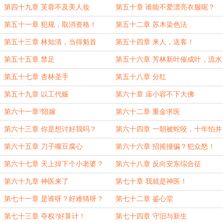
第四十九章 芙蓉不及美人妆
第五十章 谁能不爱漂亮衣服呢？
第五十一章 犯规，取消资格！
第五十二章 苏木染色法
第五十三章 林知清，当得魁首
第五十四章 来人，送客！
第五十五章 禁足
第五十六章 芳林新叶催成叶，流水
前波让后波
第五十七章 杏林圣手
第五十八章 分红
第五十九章 以工代赈
第六十章 庙小容不下大佛
第六十一章?陪嫁
第六十二章 重金求医
第六十三章 你是想讨好我吗？
第六十四章 一朝被蛇咬，十年怕井
绳
第六十五章 刀子嘴豆腐心
第六十六章 招摇撞骗？犯众怒！
第六十七章 天上掉下个小老婆？
第六十八章 反向安东综合征
第六十九章 神医来了
第七十章 我就是神医！
第七十一章 是谁呀？好难猜呀？
第七十二章 鉴心堂
第七十三章 夺权?好算计！
第七十四章 守旧与新生