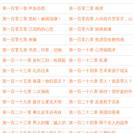
第一百零一章 声东击西
第一百零二章 殓房
第一百零三章 危机！被困池塘！
第一百零四章 人间四月芳菲尽，山
寺桃花始盛开
第一百零五章 江流昀的心思
第一百零六章 狭路相逢
第一百零七章 画像
第一百零八章 焦虑型依赖情感
第一百零九章 书房，印章，信物
第一百一十章 心理催眠术
第一百一十一章 亥时三刻，给我留
第一百一十二章 私通
道门
第一百一十三章 礼尚往来
第一百一十四章 艺术来源于现实
第一百一十五章 暴露！物归原主？
第一百一十六章 罪人！谁是罪人？
第一百一十七章 二次催眠
第一百一十八章 操控！望舒鉴的作
用！
第一百一十九章 拨开云雾见天明
第一百二十章 反派死于话多
第一百二十一章 事出反常必有妖
第一百二十二章 善因结善果
第一百二十三章 男人的嘴，骗人的
第一百二十四章 两个女人的战争
鬼