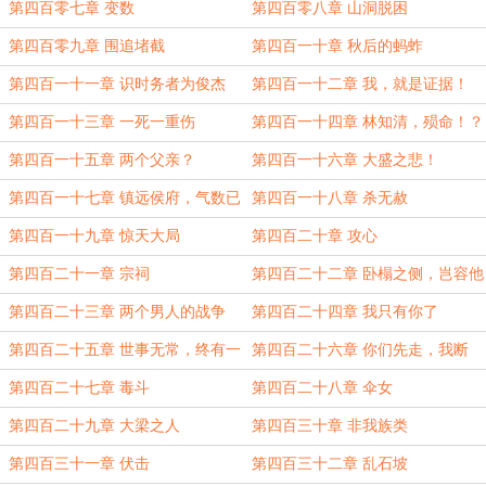
第四百零七章 变数
第四百零八章 山洞脱困
第四百零九章 围追堵截
第四百一十章 秋后的蚂蚱
第四百一十一章 识时务者为俊杰
第四百一十二章 我，就是证据！
第四百一十三章 一死一重伤
第四百一十四章 林知清，殒命！？
第四百一十五章 两个父亲？
第四百一十六章 大盛之悲！
第四百一十七章 镇远侯府，气数已
第四百一十八章 杀无赦
尽！
第四百一十九章 惊天大局
第四百二十章 攻心
第四百二十一章 宗祠
第四百二十二章 卧榻之侧，岂容他
人鼾睡？
第四百二十三章 两个男人的战争
第四百二十四章 我只有你了
第四百二十五章 世事无常，终有一
第四百二十六章 你们先走，我断
战
后！
第四百二十七章 毒斗
第四百二十八章 伞女
第四百二十九章 大梁之人
第四百三十章 非我族类
第四百三十一章 伏击
第四百三十二章 乱石坡