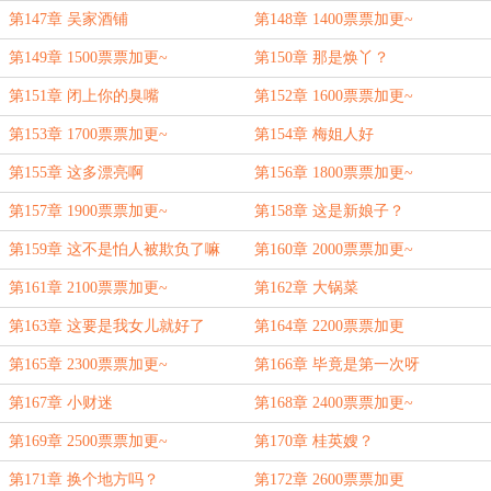
第147章 吴家酒铺
第148章 1400票票加更~
第149章 1500票票加更~
第150章 那是焕丫？
第151章 闭上你的臭嘴
第152章 1600票票加更~
第153章 1700票票加更~
第154章 梅姐人好
第155章 这多漂亮啊
第156章 1800票票加更~
第157章 1900票票加更~
第158章 这是新娘子？
第159章 这不是怕人被欺负了嘛
第160章 2000票票加更~
第161章 2100票票加更~
第162章 大锅菜
第163章 这要是我女儿就好了
第164章 2200票票加更
第165章 2300票票加更~
第166章 毕竟是第一次呀
第167章 小财迷
第168章 2400票票加更~
第169章 2500票票加更~
第170章 桂英嫂？
第171章 换个地方吗？
第172章 2600票票加更