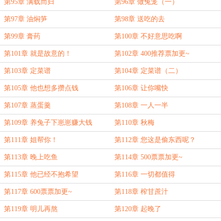
第95章 满载而归
第96章 做兔笼（一）
第97章 油焖笋
第98章 送吃的去
第99章 膏药
第100章 不好意思吃啊
第101章 就是故意的！
第102章 400推荐票加更~
第103章 定菜谱
第104章 定菜谱（二）
第105章 他也想多攒点钱
第106章 让你嘴快
第107章 蒸蛋羹
第108章 一人一半
第109章 养兔子下崽崽赚大钱
第110章 秋梅
第111章 姐帮你！
第112章 您这是偷东西呢？
第113章 晚上吃鱼
第114章 500票票加更~
第115章 他已经不抱希望
第116章 一切都值得
第117章 600票票加更~
第118章 榨甘蔗汁
第119章 明儿再熬
第120章 起晚了