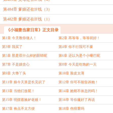
第484章 爹娘还在IF线（3）
第482章 爹娘还在IF线（1）
《小福妻当家日常》正文目录
第1章 今天教你做人！
第2章 再等等，等等就好！
第3章 我买了
第4章 你不行我可不要
第5章 那是双什么样的眼睛呢
第6章 还以为是个小哑巴呢
第7章 不是娘贪心
第8章 今天是吃饱的一天
第9章 大馋丫头
第10章 脸皮太薄
第11章 娘今天算是长见识了
第12章 你可不能告诉她！
第13章 当他们放屁！
第14章 她都不休息的吗！
第15章 明摆着嫉妒老娘！
第16章 等你腿好了再说
第17章 有点不太方便
第18章 伤很重吗