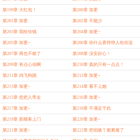
第199章 大红包！
第200章 加更
第201章 加更
第202章 不能少
第203章 我给你钱
第204章 加更~
第205章 加更~
第206章 你什么香饽饽人给你送
钱！
第207章 再也不敢了
第208章 没安好心！
第209章 有点心动啊
第210章 真的只有一点点！
第211章 鸡飞狗跳
第212章 加更~
第213章 加更~
第214章 看不上她
第215章 想把人带走
第216章 加更~
第217章 加更~
第218章 不满足于此
第219章 新顾客上门
第220章 加更~
第221章 加更~
第222章 把咱焕丫都累瘦了