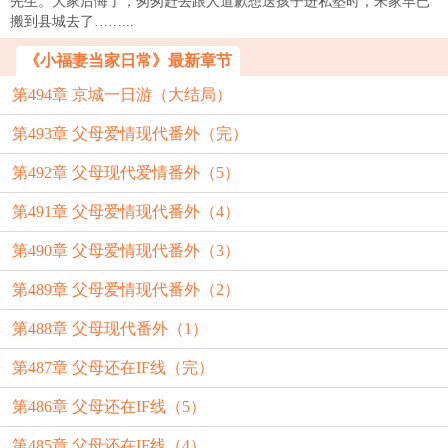
先生。大家后悔了，匆匆赶去跟人道歉想送孩子进私塾时，宋家早已
搬到县城去了……...
《小福妻当家日常》最新章节
第494章 京城一日游（大结局）
第493章 父母爱情现代番外（完）
第492章 父母现代爱情番外（5）
第491章 父母爱情现代番外（4）
第490章 父母爱情现代番外（3）
第489章 父母爱情现代番外（2）
第488章 父母现代番外（1）
第487章 父母还在IF线（完）
第486章 父母还在IF线（5）
第485章 父母还在IF线（4）