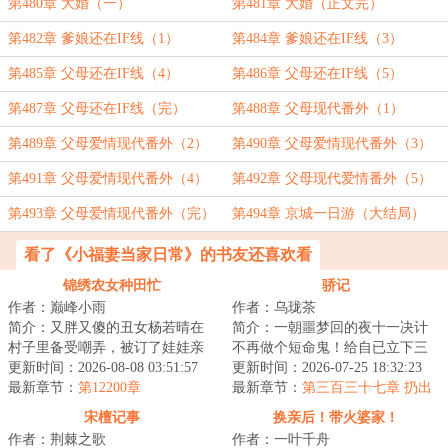
第480章 大婚（一）
第481章 大婚（正文完）
第482章 爹娘还在IF线（1）
第484章 爹娘还在IF线（3）
第485章 父母还在IF线（4）
第486章 父母还在IF线（5）
第487章 父母还在IF线（完）
第488章 父母现代番外（1）
第489章 父母爱情现代番外（2）
第490章 父母爱情现代番外（3）
第491章 父母爱情现代番外（4）
第492章 父母现代爱情番外（5）
第493章 父母爱情现代番外（完）
第494章 京城一日游（大结局）
看了《小福妻当家日常》的书友还喜欢看
锦绣农女种田忙
骄记
作者：巅峰小雨
作者：乌珑茶
简介：又胖又傻的丑女杨若晴在
简介：一朝噩梦回的夜十一决计
村子里备受嘲弄，被订了娃娃亲
不再做个短命鬼！给自已立下三
的男人逼迫跳河。再次醒来，身
更新时间：2026-08-08 03:51:57
条规矩：一，强身健体；二，十
更新时间：2026-07-25 18:32:23
体里灵魂被顶级...
最新章节：
第12200章
九岁前不谈婚不...
最新章节：
第三百三十七章 扔出
去
宋檀记事
换亲后！带火婆家！
作者：荆棘之歌
作者：一叶千舟