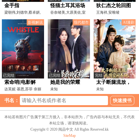
金手指
怪猫土耳其浴场
狄仁杰之轮回图
梁朝伟,刘德华,蔡卓妍,
[电影解说]
谷奈绪美,大原美佐,室
王海祥,安唯绫
任达华,方中信,陈家
田日出男,殿山泰司,真
影视解说
现代都市
AI漫剧
已完结
已完结
完结
索命哨[电影解
她是我的荣耀
太子断腿流放，
说]
达芙妮·基恩,苏菲·奈丽
未知
我携空间养他
未知
丝,杨子英,贾利勒
书名：
本站若有图片广告属于第三方接入，非本站所为，广告内容与本站无关，不代表
本站立场，请谨慎阅读。
Copyright © 2020 阅品中文 All Rights Reserved.kk
SiteMap