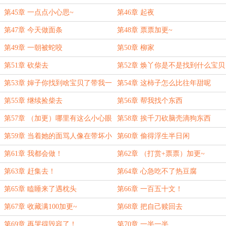
第45章 一点点小心思~
第46章 起夜
第47章 今天做面条
第48章 票票加更~
第49章 一朝被蛇咬
第50章 柳家
第51章 砍柴去
第52章 焕丫你是不是找到什么宝贝
了
第53章 婶子你找到啥宝贝了带我一
第54章 这柿子怎么比往年甜呢
个呗
第55章 继续捡柴去
第56章 帮我找个东西
第57章 （加更）哪里有这么小心眼
第58章 挨千刀砍脑壳滴狗东西
的人！
第59章 当着她的面骂人像在带坏小
第60章 偷得浮生半日闲
孩儿
第61章 我都会做！
第62章 （打赏+票票）加更~
第63章 赶集去！
第64章 心急吃不了热豆腐
第65章 瞌睡来了遇枕头
第66章 一百五十文！
第67章 收藏满100加更~
第68章 把自己赎回去
第69章 再哭得毁容了！
第70章 一半一半